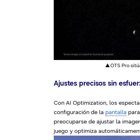
▲ OTS Pro sitú
Ajustes precisos sin esfue
Con AI Optimization, los especta
configuración de la
pantalla
para 
preocuparse de ajustar la image
juego y optimiza automáticament