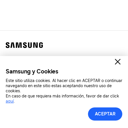
Contáctanos
Legales
Samsung y Cookies
Privacidad
Este sitio utiliza cookies. Al hacer clic en ACEPTAR o continuar
SAMSUNG.COM
navegando en este sitio estas aceptando nuestro uso de
cookies.
En caso de que requiera más información, favor de dar click
Copyright© SAMSUNG All Rights Reserved.
aquí
.
ACEPTAR