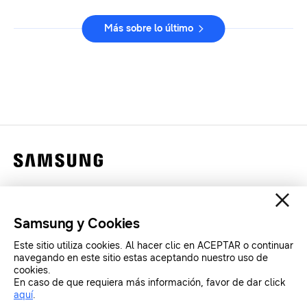
Más sobre lo último
Contáctanos
Legales
Samsung y Cookies
Privacidad
Este sitio utiliza cookies. Al hacer clic en ACEPTAR o continuar
SAMSUNG.COM
navegando en este sitio estas aceptando nuestro uso de
cookies.
En caso de que requiera más información, favor de dar click
aquí
.
Copyright© SAMSUNG All Rights Reserved.