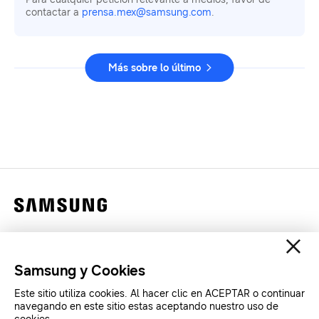
contactar a
prensa.mex@samsung.com
.
Más sobre lo último
Contáctanos
Legales
Samsung y Cookies
Privacidad
Este sitio utiliza cookies. Al hacer clic en ACEPTAR o continuar
SAMSUNG.COM
navegando en este sitio estas aceptando nuestro uso de