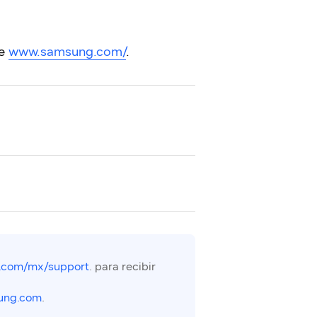
te
www.samsung.com/
.
.com/mx/support
. para recibir
ung.com
.