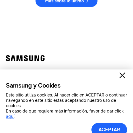
Más sobre lo último
Contáctanos
Legales
Samsung y Cookies
Privacidad
Este sitio utiliza cookies. Al hacer clic en ACEPTAR o continuar
SAMSUNG.COM
navegando en este sitio estas aceptando nuestro uso de
cookies.
En caso de que requiera más información, favor de dar click
Copyright© SAMSUNG All Rights Reserved.
aquí
.
ACEPTAR