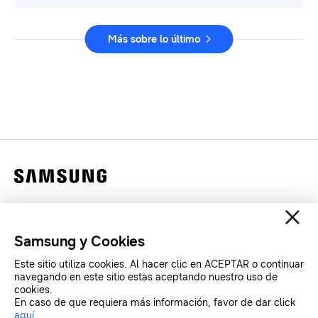
Más sobre lo último
Contáctanos
Legales
Samsung y Cookies
Privacidad
Este sitio utiliza cookies. Al hacer clic en ACEPTAR o continuar
SAMSUNG.COM
navegando en este sitio estas aceptando nuestro uso de
cookies.
En caso de que requiera más información, favor de dar click
Copyright© SAMSUNG All Rights Reserved.
aquí
.