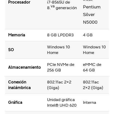
Procesador
i7-8565U de
va
Pentium
8.
generación
Silver
N5000
Memoria
8 GB LPDDR3
4 GB
Windows 10
Windows 10
SO
Home
Home
PCIe NVMe de
eMMC de
Almacenamiento
256 GB
64 GB
Conexión
802.11ac 2×2
802.11ac
inalámbrica
(Giga)
2×2 (Giga)
Unidad gráfica
Gráfica
Interna
Intel® UHD 620