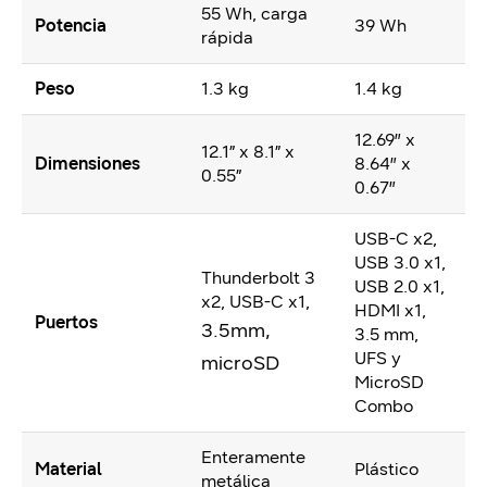
55 Wh, carga
Potencia
39 Wh
rápida
Peso
1.3 kg
1.4 kg
12.69″ x
12.1” x 8.1” x
Dimensiones
8.64″ x
0.55”
0.67″
USB-C x2,
USB 3.0 x1,
Thunderbolt 3
USB 2.0 x1,
x2, USB-C x1,
HDMI x1,
Puertos
3.5mm,
3.5 mm,
UFS y
microSD
MicroSD
Combo
Enteramente
Material
Plástico
metálica