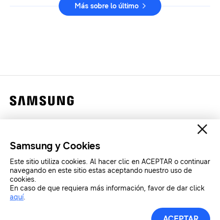
Más sobre lo último
Contáctanos
Legales
Samsung y Cookies
Privacidad
Este sitio utiliza cookies. Al hacer clic en ACEPTAR o continuar
SAMSUNG.COM
navegando en este sitio estas aceptando nuestro uso de
cookies.
En caso de que requiera más información, favor de dar click
Copyright© SAMSUNG All Rights Reserved.
aquí
.
ACEPTAR