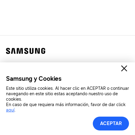
Contáctanos
Legales
Samsung y Cookies
Privacidad
Este sitio utiliza cookies. Al hacer clic en ACEPTAR o continuar
SAMSUNG.COM
navegando en este sitio estas aceptando nuestro uso de
cookies.
En caso de que requiera más información, favor de dar click
aquí
.
Copyright© SAMSUNG All Rights Reserved.
ACEPTAR