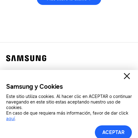
Contáctanos
Legales
Samsung y Cookies
Privacidad
Este sitio utiliza cookies. Al hacer clic en ACEPTAR o continuar
SAMSUNG.COM
navegando en este sitio estas aceptando nuestro uso de
cookies.
En caso de que requiera más información, favor de dar click
Copyright© SAMSUNG All Rights Reserved.
aquí
.
ACEPTAR