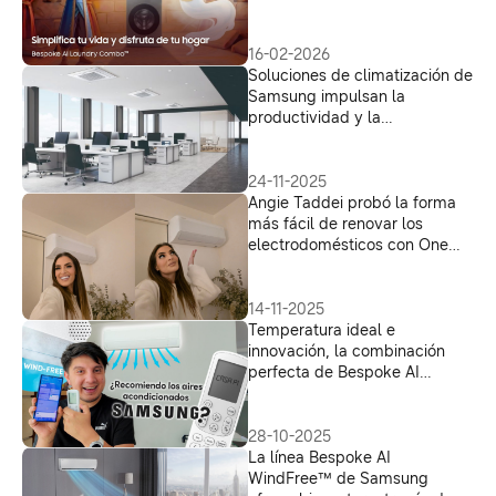
cuentos de hadas
16-02-2026
Soluciones de climatización de
Samsung impulsan la
productividad y la
sostenibilidad en el sector
empresarial
24-11-2025
Angie Taddei probó la forma
más fácil de renovar los
electrodomésticos con One
Stop Service
14-11-2025
Temperatura ideal e
innovación, la combinación
perfecta de Bespoke AI
WindFree™ sorprende a
Charly Pi
28-10-2025
La línea Bespoke AI
WindFree™ de Samsung