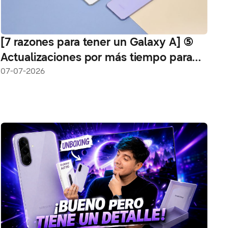
[7 razones para tener un Galaxy A] ⑤
Actualizaciones por más tiempo para
un smartphone que evoluciona contigo
07-07-2026