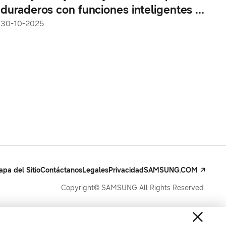
duraderos con funciones inteligentes al
alcance de todos
30-10-2025
pa del Sitio
Contáctanos
Legales
Privacidad
SAMSUNG.COM
Copyright© SAMSUNG All Rights Reserved.