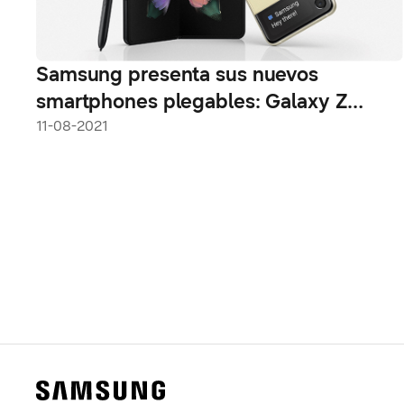
Samsung presenta sus nuevos
smartphones plegables: Galaxy Z
Fold3 5G y Galaxy Z Flip3 5G
11-08-2021