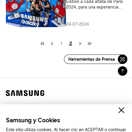
Edition a cada atleta de París
2024, para una experiencia
digna de una medalla en los
Juegos Olímpicos
24-07-2024
1
2
Herramientas de Prensa
Contáctanos
Legales
Samsung y Cookies
Privacidad
Este sitio utiliza cookies. Al hacer clic en ACEPTAR o continuar