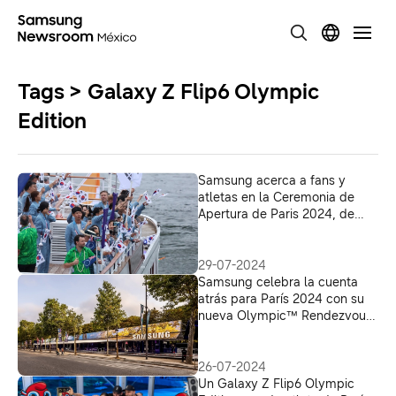
Tags > Galaxy Z Flip6 Olympic
Edition
Samsung acerca a fans y
atletas en la Ceremonia de
Apertura de Paris 2024, de
una forma nunca vista
29-07-2024
Samsung celebra la cuenta
atrás para París 2024 con su
nueva Olympic™ Rendezvous
@ Samsung | Square Marigny
26-07-2024
Un Galaxy Z Flip6 Olympic