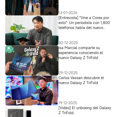
13-01-2026
[Entrevista] “Vine a Corea por
esto”: Un periodista con 1,800
teléfonos habla del nuevo
Galaxy Z TriFold
30-12-2025
Isa Marcial comparte su
experiencia conociendo el
nuevo Galaxy Z TriFold
29-12-2025
Carlos Vassan descubre el
nuevo Galaxy Z TriFold
19-12-2025
[Video] El unboxing del Galaxy
Z TriFold