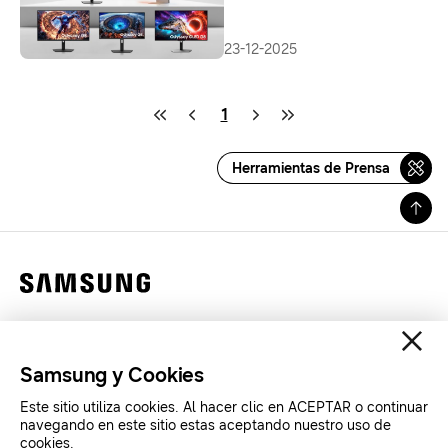
y ultra alta resolución,
pioneras en el mundo
23-12-2025
1
Herramientas de Prensa
Contáctanos
Legales
Samsung y Cookies
Privacidad
Este sitio utiliza cookies. Al hacer clic en ACEPTAR o continuar
SAMSUNG.COM
navegando en este sitio estas aceptando nuestro uso de
cookies.