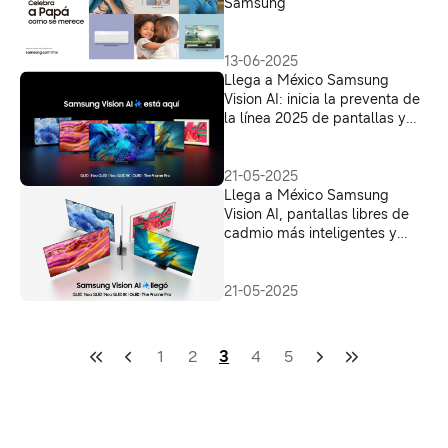
Samsung
13-06-2025
Llega a México Samsung
Vision AI: inicia la preventa de
la línea 2025 de pantallas y
barras de sonido
21-05-2025
Llega a México Samsung
Vision AI, pantallas libres de
cadmio más inteligentes y
versátiles para una vida sin
interrupciones
21-05-2025
1
2
3
4
5