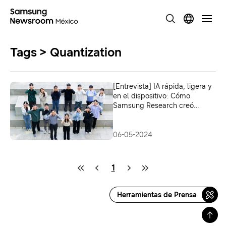
Tags > Quantization
[Entrevista] IA rápida, ligera y
en el dispositivo: Cómo
Samsung Research creó
funciones de inteligencia
artificial que se traducen en
tiempo real
06-05-2024
1
Herramientas de Prensa