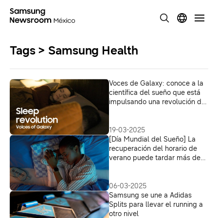
Tags > Samsung Health
Voces de Galaxy: conoce a la
científica del sueño que está
impulsando una revolución del
descanso a través de la
tecnología
19-03-2025
[Día Mundial del Sueño] La
recuperación del horario de
verano puede tardar más de
tres semanas, afectando más
a los jóvenes
06-03-2025
Samsung se une a Adidas
Splits para llevar el running a
otro nivel