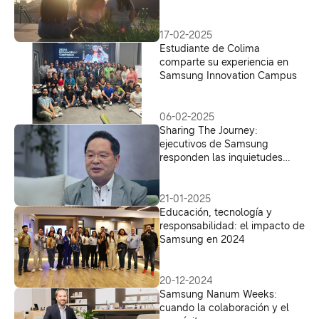
Corporativa inspirando a
nuevas generaciones
17-02-2025
Estudiante de Colima
comparte su experiencia en
Samsung Innovation Campus
06-02-2025
Sharing The Journey:
ejecutivos de Samsung
responden las inquietudes
profesionales de jóvenes de
América Latina en videos
inéditos
21-01-2025
Educación, tecnología y
responsabilidad: el impacto de
Samsung en 2024
20-12-2024
Samsung Nanum Weeks:
cuando la colaboración y el