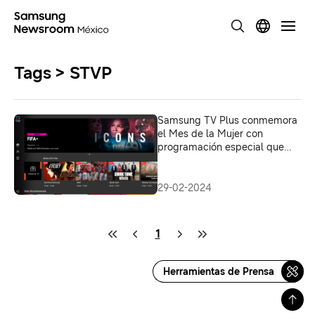
Tags > STVP
Samsung TV Plus conmemora
el Mes de la Mujer con
programación especial que
visibiliza el rol fundamental
que tienen en todos los
ámbitos
29-02-2024
1
Herramientas de Prensa