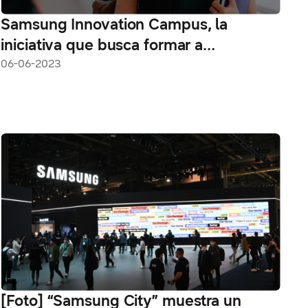
Samsung Innovation Campus, la
iniciativa que busca formar a
estudiantes de universidades públicas
06-06-2023
para ser los líderes tecnológicos del
mañana
[Foto] “Samsung City” muestra un