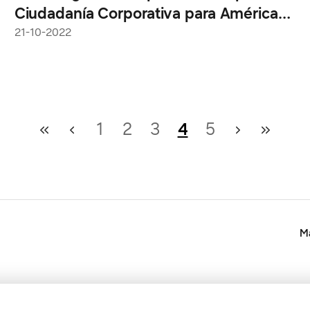
Ciudadanía Corporativa para América
Latina
21-10-2022
1
2
3
4
5
Ma