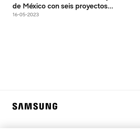
de México con seis proyectos
premiados en Solve for Tomorrow
16-05-2023