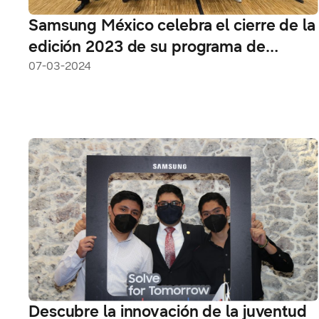
Samsung México celebra el cierre de la
edición 2023 de su programa de
Responsabilidad Social Samsung
07-03-2024
Innovation Campus, con la
participación de 350 estudiantes
Descubre la innovación de la juventud