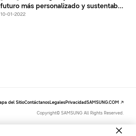
futuro más personalizado y sustentable
en CES 2022
10-01-2022
pa del Sitio
Contáctanos
Legales
Privacidad
SAMSUNG.COM
Copyright© SAMSUNG All Rights Reserved.