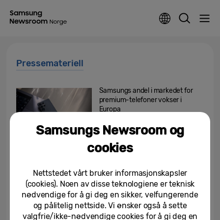
Pressemateriell
Samsungs andel i markedet for
premium-telefoner vokser i
Europa
Samsungs Newsroom og
08/04/2026
cookies
Samsung leter etter Nordens
eldste TV
Nettstedet vårt bruker informasjonskapsler
(cookies). Noen av disse teknologiene er teknisk
07/04/2026
nødvendige for å gi deg en sikker, velfungerende
og pålitelig nettside. Vi ønsker også å sette
Samsung beholder
førsteplassen i det globale
valgfrie/ikke-nødvendige cookies for å gi deg en