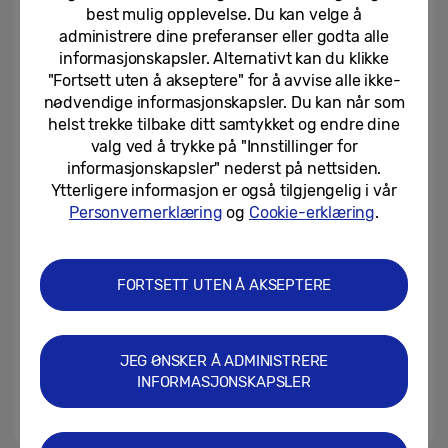
markedet for gaming-skjermer...
best mulig opplevelse. Du kan velge å
administrere dine preferanser eller godta alle
02/04/2026
informasjonskapsler. Alternativt kan du klikke
"Fortsett uten å akseptere" for å avvise alle ikke-
Mer enn halvparten av
nødvendige informasjonskapsler. Du kan når som
nordmenn titter på andres
helst trekke tilbake ditt samtykket og endre dine
mobilskjermer, hver fjerde...
valg ved å trykke på "Innstillinger for
informasjonskapsler" nederst på nettsiden.
01/04/2026
Ytterligere informasjon er også tilgjengelig i vår
Samsung tar nettleseren sin
Personvernerklæring
og
Cookie-erklæring
.
utover mobilen og utvider
agentisk AI på tvers av enheter
FORTSETT UTEN Å AKSEPTERE
26/03/2026
Samsung lanserer Galaxy A57
5G og Galaxy A37 5G –
JEG ØNSKER Å ADMINISTRERE
Funksjoner på høyt nivå til en...
INFORMASJONSKAPSLER
25/03/2026