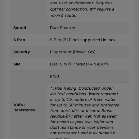
and user environment. Requires
optimal connection. Will require a
Wi-Fi 6 router.
Sound
Dual Speaker
S Pen
S Pen (BLE not supported) in-box
Security
Fingerprint (Power Key)
SIM
Dual SIM (1 Physical + 1 eSIM)
IP68
* IP68 Rating: Conducted under
lab test conditions. Water resistant
in up to 1.5 meters of fresh water
Water
for up to 30 minutes and protected
Resistance
from dust, dirt, and sand. Rinse
residue/dry after wet. Not advised
for beach or pool use. Water and
dust resistance of your device is
not permanent and may diminish
over time.