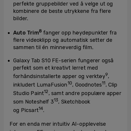
perfekte gruppebilder ved å velge ut og
kombinere de beste utrykkene fra flere
bilder.
8
Auto Trim
fanger opp høydepunkter fra
flere videoklipp og automatisk setter de
sammen til én minneverdig film.
Galaxy Tab S10 FE-serien fungerer også
perfekt som et kreativt lerret med
9
forhåndsinstallerte apper og verktøy
,
10
11
inkludert LumaFusion
, Goodnotes
, Clip
12
Studio Paint
, samt andre populære apper
13
som Noteshelf 3
, Sketchbook
14
og Picsart
.
For en enda mer intuitiv AI-opplevelse