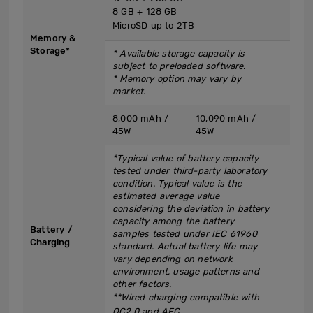
8 GB + 128 GB​
MicroSD up to 2TB
Memory &
Storage*
* Available storage capacity is
subject to preloaded software.
* Memory option may vary by
market.
8,000 mAh /
10,090 mAh /
45W​
45W​
*Typical value of battery capacity
tested under third-party laboratory
condition. Typical value is the
estimated average value
considering the deviation in battery
capacity among the battery
Battery /
samples tested under IEC 61960
Charging
standard. Actual battery life may
vary depending on network
environment, usage patterns and
other factors.
**Wired charging compatible with
QC2.0 and AFC.