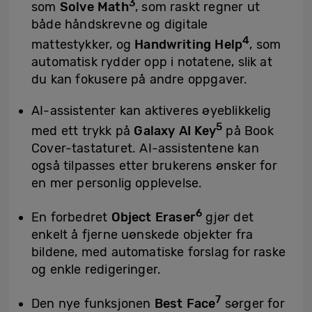
3
som
Solve Math
, som raskt regner ut
både håndskrevne og digitale
4
mattestykker, og
Handwriting Help
, som
automatisk rydder opp i notatene, slik at
du kan fokusere på andre oppgaver.
AI-assistenter kan aktiveres øyeblikkelig
5
med ett trykk på
Galaxy AI Key
på Book
Cover-tastaturet. AI-assistentene kan
også tilpasses etter brukerens ønsker for
en mer personlig opplevelse.
6
En forbedret
Object Eraser
gjør det
enkelt å fjerne uønskede objekter fra
bildene, med automatiske forslag for raske
og enkle redigeringer.
7
Den nye funksjonen
Best Face
sørger for