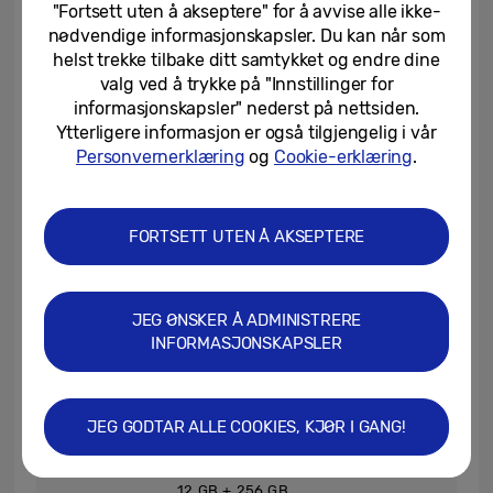
10.9-inch, LCD
13.1-inch, LCD
"Fortsett uten å akseptere" for å avvise alle ikke-
(Up to to 90Hz)
(Up to 90Hz)
nødvendige informasjonskapsler. Du kan når som
helst trekke tilbake ditt samtykket og endre dine
* Measured diagonally as a full
Display
valg ved å trykke på "Innstillinger for
rectangle without accounting for
informasjonskapsler" nederst på nettsiden.
the rounded corners. Actual
viewable area is less due to the
Ytterligere informasjon er også tilgjengelig i vår
rounded corners.
Personvernerklæring
og
Cookie-erklæring
.
254.3 x 165.8 x
​300.6 x 194.7 x
6.0 mm,
6.0 mm​,
497 g (Wi-Fi),
664 g (Wi-Fi),
FORTSETT UTEN Å AKSEPTERE
Dimensions &
500 g (5G)
668 g (5G)
Weight*
*Accuracy of numbers may vary
JEG ØNSKER Å ADMINISTRERE
depending on measurements
used. Weight may vary by market.
INFORMASJONSKAPSLER
13 MP Rear Camera
Camera
12 MP Ultra-Wide Front Camera
JEG GODTAR ALLE COOKIES, KJØR I GANG!
AP*
Exynos 1580​
12 GB + 256 GB​