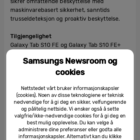
sikrer omfattende beskyttelse med
maskinvarebasert sikkerhet, sanntids
trusseldeteksjon og proaktiv beskyttelse.
Tilgjengelighet
Galaxy Tab S10 FE og Galaxy Tab S10 FE+
blir tilgjengelig i utvalgte markeder fra og
Samsungs Newsroom og
15
med 3. april, i tre farger: grå, sølv og blå
.
cookies
Veiledende salgspris for Galaxy Tab S10 FE
Nettstedet vårt bruker informasjonskapsler
starter på 7490 NOK og for Galaxy Tab S10
(cookies). Noen av disse teknologiene er teknisk
FE+ starter på 9790 NOK.
nødvendige for å gi deg en sikker, velfungerende
og pålitelig nettside. Vi ønsker også å sette
valgfrie/ikke-nødvendige cookies for å gi deg en
best mulig opplevelse. Du kan velge å
Galaxy Tab S10
Galaxy Tab S10
administrere dine preferanser eller godta alle
FE (10.9-inch)
FE+ (13.1-inch)
informasjonskapsler. Alternativt kan du klikke