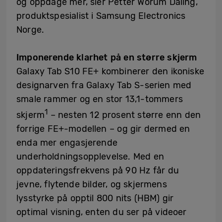
og oppdage mer, sier Petter Worum Daling,
produktspesialist i Samsung Electronics
Norge.
Imponerende klarhet på en større skjerm
Galaxy Tab S10 FE+ kombinerer den ikoniske
designarven fra Galaxy Tab S-serien med
smale rammer og en stor 13,1-tommers
1
skjerm
–
nesten 12 prosent større enn den
forrige FE+-modellen
–
og gir dermed en
enda mer engasjerende
underholdningsopplevelse. Med en
oppdateringsfrekvens på 90 Hz får du
jevne, flytende bilder, og skjermens
lysstyrke på opptil 800 nits (HBM) gir
optimal visning, enten du ser på videoer