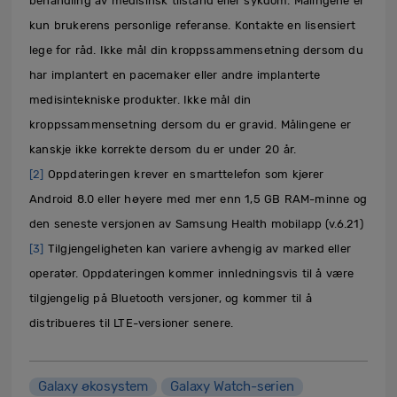
behandling av medisinsk tilstand eller sykdom. Målingene er
kun brukerens personlige referanse. Kontakte en lisensiert
lege for råd. Ikke mål din kroppssammensetning dersom du
har implantert en pacemaker eller andre implanterte
medisintekniske produkter. Ikke mål din
kroppssammensetning dersom du er gravid. Målingene er
kanskje ikke korrekte dersom du er under 20 år.
[2]
Oppdateringen krever en smarttelefon som kjører
Android 8.0 eller høyere med mer enn 1,5 GB RAM-minne og
den seneste versjonen av Samsung Health mobilapp (v.6.21)
[3]
Tilgjengeligheten kan variere avhengig av marked eller
operatør. Oppdateringen kommer innledningsvis til å være
tilgjengelig på Bluetooth versjoner, og kommer til å
distribueres til LTE-versioner senere.
Galaxy økosystem
Galaxy Watch-serien