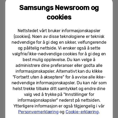
dag
. Brukere kan kjøpe de nye
[3]
Samsungs Newsroom og
klokkeremmene fra og med slutten av
cookies
februar på
https://www.samsung.com/
og
hos utvalgte nordiske forhandlere.
Nettstedet vårt bruker informasjonskapsler
(cookies). Noen av disse teknologiene er teknisk
Mer informasjon om den siste
nødvendige for å gi deg en sikker, velfungerende
programvareoppdateringen og de nye
og pålitelig nettside. Vi ønsker også å sette
valgfrie/ikke-nødvendige cookies for å gi deg en
funksjonene finner du
her i Samsungs
best mulig opplevelse. Du kan velge å
Globale Nyhetsrom
administrere dine preferanser eller godta alle
informasjonskapsler. Alternativt kan du klikke
"Fortsett uten å akseptere" for å avvise alle ikke-
nødvendige informasjonskapsler. Du kan når som
Les mer
helst trekke tilbake ditt samtykket og endre dine
valg ved å trykke på "Innstillinger for
informasjonskapsler" nederst på nettsiden.
Galaxy Watch4:
www.samsung.com/galaxy-
Ytterligere informasjon er også tilgjengelig i vår
watch4
Personvernerklæring
og
Cookie-erklæring
.
Galaxy Watch4 Classic: