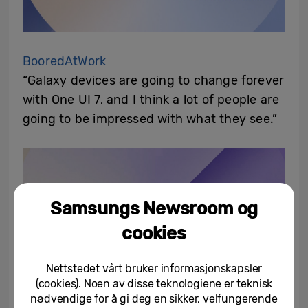
BooredAtWork
“Galaxy devices are going to change forever
with One UI 7, and I think a lot of people are
going to be impressed with what they see.”
Samsungs Newsroom og
cookies
Nettstedet vårt bruker informasjonskapsler
(cookies). Noen av disse teknologiene er teknisk
nødvendige for å gi deg en sikker, velfungerende