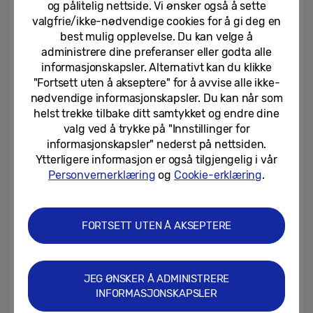
og pålitelig nettside. Vi ønsker også å sette
valgfrie/ikke-nødvendige cookies for å gi deg en
best mulig opplevelse. Du kan velge å
PhoneArena
administrere dine preferanser eller godta alle
“Well, it seems that One UI 7 is shaping up to
informasjonskapsler. Alternativt kan du klikke
be a smash-hit success.”
"Fortsett uten å akseptere" for å avvise alle ikke-
nødvendige informasjonskapsler. Du kan når som
helst trekke tilbake ditt samtykket og endre dine
valg ved å trykke på "Innstillinger for
informasjonskapsler" nederst på nettsiden.
Ytterligere informasjon er også tilgjengelig i vår
Personvernerklæring
og
Cookie-erklæring
.
FORTSETT UTEN Å AKSEPTERE
JEG ØNSKER Å ADMINISTRERE
INFORMASJONSKAPSLER