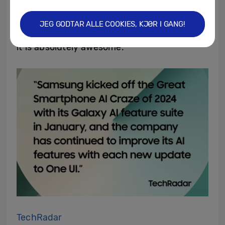
TA Tech Tips
“One UI 7 is going to turn your phone into
JEG GODTAR ALLE COOKIES, KJØR I GANG!
an AI absolute powerhouse. Go check it out,
it is absolutely awesome.”
TechRadar