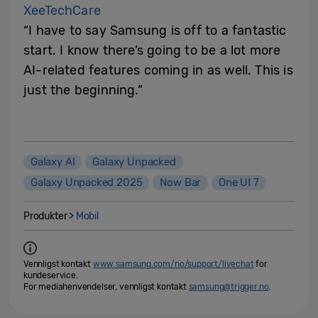
XeeTechCare
“I have to say Samsung is off to a fantastic
start. I know there’s going to be a lot more
AI-related features coming in as well. This is
just the beginning.”
Galaxy AI
Galaxy Unpacked
Galaxy Unpacked 2025
Now Bar
One UI 7
Produkter >
Mobil
Vennligst kontakt
www.samsung.com/no/support/livechat
for
kundeservice.
For mediahenvendelser, vennligst kontakt
samsung@trigger.no
.