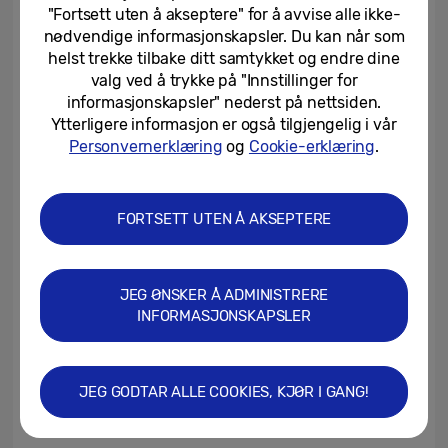
"Fortsett uten å akseptere" for å avvise alle ikke-
Samsung Art Store. Med innhold fra Walt
nødvendige informasjonskapsler. Du kan når som
Disney Animation Studios, Pixar Animation
helst trekke tilbake ditt samtykket og endre dine
Studios, Marvel, Lucasfilm og National
valg ved å trykke på "Innstillinger for
informasjonskapsler" nederst på nettsiden.
Geographic kan Disney-fans kuratere og
Ytterligere informasjon er også tilgjengelig i vår
vise frem et galleri med sine mest elskede
Personvernerklæring
og
Cookie-erklæring
.
karakterer og innhold rett på TV-en sin. Med
Samsung Art Store kan du også nyte
utvalgte samlinger fra ledende
FORTSETT UTEN Å AKSEPTERE
internasjonale museer som Louvre og Tate,
og kunstnere fra Monet til Van Gogh.
JEG ØNSKER Å ADMINISTRERE
Samsung Art Store gjør det enklere enn
INFORMASJONSKAPSLER
noen gang å bringe opplevelsen av et
kunstgalleri rett inn i hjemmet ditt, og den
nye kuraterte Disney-samlingen tilbyr enda
JEG GODTAR ALLE COOKIES, KJØR I GANG!
flere fengslende kunstverk å velge mellom.