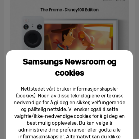
Samsungs Newsroom og
cookies
▲ The Frame-Disney100 Edition med en Mikke Mus-
Nettstedet vårt bruker informasjonskapsler
inspirert SolarCell-fjernkontroll
(cookies). Noen av disse teknologiene er teknisk
nødvendige for å gi deg en sikker, velfungerende
og pålitelig nettside. Vi ønsker også å sette
valgfrie/ikke-nødvendige cookies for å gi deg en
The Frame – Disney100 Edition kommer
best mulig opplevelse. Du kan velge å
også med 100 dedikerte Disney-kunstverk
administrere dine preferanser eller godta alle
informasjonskapsler. Alternativt kan du klikke
som du kan få tilgang til direkte på