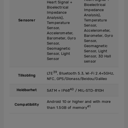
Heart Signal +
Bioelectrical
Bioelectrical
Impedance
Impedance
Analysis),
Analysis),
Sensorer
Temperature
Temperature
Sensor,
Sensor,
Accelerometer,
Accelerometer,
Barometer, Gyro
Barometer, Gyro
Sensor,
Sensor,
Geomagnetic
Geomagnetic
Sensor, Light
Sensor, Light
Sensor, 3D Hall
Sensor
sensor
39
LTE
, Bluetooth 5.3, Wi-Fi 2.4+5GHz,
Tilkobling
NFC, GPS/Glonass/Beidou/Galileo
40
Holdbarhet
5ATM + IP68
/ MIL-STD-810H
Android 10 or higher and with more
Compatibility
41
than 1.5GB of memory