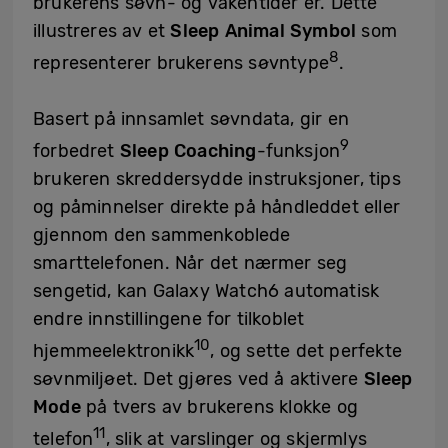
brukerens søvn- og våkentider er. Dette
illustreres av et
Sleep Animal Symbol
som
8
representerer brukerens søvntype
.
Basert på innsamlet søvndata, gir en
9
forbedret
Sleep Coaching
-funksjon
brukeren skreddersydde instruksjoner, tips
og påminnelser direkte på håndleddet eller
gjennom den sammenkoblede
smarttelefonen. Når det nærmer seg
sengetid, kan Galaxy Watch6 automatisk
endre innstillingene for tilkoblet
10
hjemmeelektronikk
, og sette det perfekte
søvnmiljøet. Det gjøres ved å aktivere
Sleep
Mode
på tvers av brukerens klokke og
11
telefon
, slik at varslinger og skjermlys