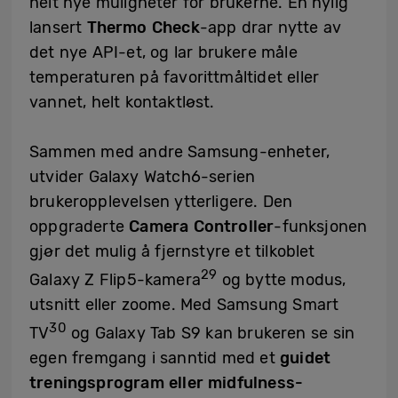
helt nye muligheter for brukerne. En nylig
lansert
Thermo Check
-app drar nytte av
det nye API-et, og lar brukere måle
temperaturen på favorittmåltidet eller
vannet, helt kontaktløst.
Sammen med andre Samsung-enheter,
utvider Galaxy Watch6-serien
brukeropplevelsen ytterligere. Den
oppgraderte
Camera Controller
-funksjonen
gjør det mulig å fjernstyre et tilkoblet
29
Galaxy Z Flip5-kamera
og bytte modus,
utsnitt eller zoome. Med Samsung Smart
30
TV
og Galaxy Tab S9 kan brukeren se sin
egen fremgang i sanntid med et
guidet
treningsprogram eller midfulness-