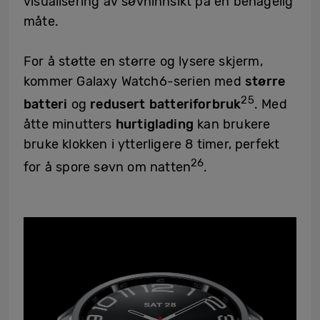
visualisering av søvninnsikt på en behagelig
måte.
For å støtte en større og lysere skjerm,
kommer Galaxy Watch6-serien med
større
25
batteri
og
redusert batteriforbruk
. Med
åtte minutters
hurtiglading
kan brukere
bruke klokken i ytterligere 8 timer, perfekt
26
for å spore søvn om natten
.