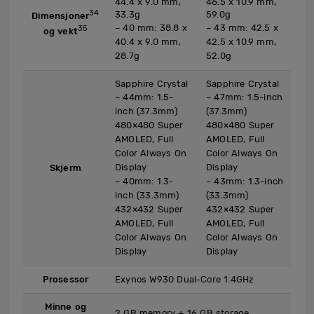
44.4 x 9.0 mm,
46.5 x 10.9 mm,
34
33.3g
59.0g
Dimensjoner
– 40 mm: 38.8 x
– 43 mm: 42.5 x
35
og vekt
40.4 x 9.0 mm,
42.5 x 10.9 mm,
28.7g
52.0g
Sapphire Crystal
Sapphire Crystal
– 44mm: 1.5-
– 47mm: 1.5-inch
inch (37.3mm)
(37.3mm)
480×480 Super
480×480 Super
AMOLED, Full
AMOLED, Full
Color Always On
Color Always On
Display
Display
Skjerm
– 40mm: 1.3-
– 43mm: 1.3-inch
inch (33.3mm)
(33.3mm)
432×432 Super
432×432 Super
AMOLED, Full
AMOLED, Full
Color Always On
Color Always On
Display
Display
Prosessor
Exynos W930 Dual-Core 1.4GHz
Minne og
2 GB memory + 16 GB storage