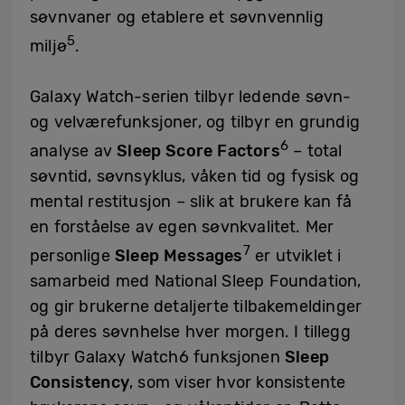
søvnvaner og etablere et søvnvennlig
5
miljø
.
Galaxy Watch-serien tilbyr ledende søvn-
og velværefunksjoner, og tilbyr en grundig
6
analyse av
Sleep Score Factors
– total
søvntid, søvnsyklus, våken tid og fysisk og
mental restitusjon – slik at brukere kan få
en forståelse av egen søvnkvalitet. Mer
7
personlige
Sleep Messages
er utviklet i
samarbeid med National Sleep Foundation,
og gir brukerne detaljerte tilbakemeldinger
på deres søvnhelse hver morgen. I tillegg
tilbyr Galaxy Watch6 funksjonen
Sleep
Consistency
, som viser hvor konsistente