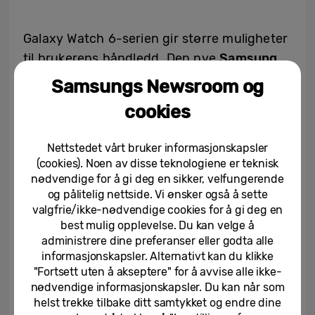
Galaxy Watch 6-serien gir større muligheter
til brukerens håndledd. Den nye
Samsung
28
Wallet
kombinerer Samsung Pay med
Samsungs Newsroom og
Samsung Pass, for å innlemme mer av
cookies
brukerens lommebok. Her inkluderes ID-
papirer, billetter til arrangementer,
Nettstedet vårt bruker informasjonskapsler
boardingkort, kredittkort og medlemskort i
(cookies). Noen av disse teknologiene er teknisk
klokken. For bedre tilgjengelighet lar en
nødvendige for å gi deg en sikker, velfungerende
og pålitelig nettside. Vi ønsker også å sette
forbedret
Gesture Control
brukeren
valgfrie/ikke-nødvendige cookies for å gi deg en
administrere klokken ved hjelp av helt enkle
best mulig opplevelse. Du kan velge å
bevegelser. Brukeren kan angi egne
administrere dine preferanser eller godta alle
informasjonskapsler. Alternativt kan du klikke
snarveier og få tilgang til apper og
"Fortsett uten å akseptere" for å avvise alle ikke-
funksjoner uten berøring.
nødvendige informasjonskapsler. Du kan når som
helst trekke tilbake ditt samtykket og endre dine