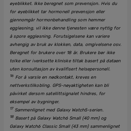
øyeblikket. Ikke beregnet som prevensjon. Hvis du
for øyeblikket tar hormonell prevensjon eller
gjennomgår hormonbehandling som hemmer
eggløsning, vil ikke denne tjenesten være nyttig for
å spore eggløsning. Forutsigelsene kan variere
avhengig av bruk av klokken, data, omgivelsene osv.
Beregnet for brukere over 18 år. Brukere bør ikke
tolke eller iverksette kliniske tiltak basert på dataen
uten konsultasjon av kvalifisert helsepersonell.
16
For å varsle en nødkontakt, kreves en
nettverkstilkobling. GPS-nøyaktigheten kan bli
påvirket dersom satellittsignalet hindres, for
eksempel av bygninger.
17
Sammenlignet med Galaxy Watch5-serien.
18
Basert på Galaxy Watch6 Small (40 mm) og
Galaxy Watch6 Classic Small (43 mm) sammenlignet