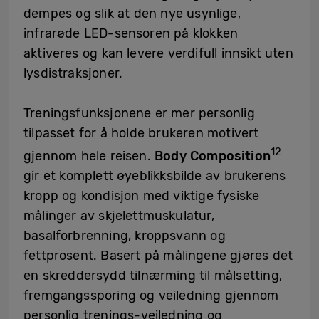
dempes og slik at den nye usynlige,
infrarøde LED-sensoren på klokken
aktiveres og kan levere verdifull innsikt uten
lysdistraksjoner.
Treningsfunksjonene er mer personlig
tilpasset for å holde brukeren motivert
12
gjennom hele reisen.
Body Composition
gir et komplett øyeblikksbilde av brukerens
kropp og kondisjon med viktige fysiske
målinger av skjelettmuskulatur,
basalforbrenning, kroppsvann og
fettprosent. Basert på målingene gjøres det
en skreddersydd tilnærming til målsetting,
fremgangssporing og veiledning gjennom
personlig trenings-veiledning og