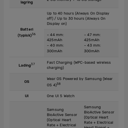
lagring
Up to 40 hours (Always On Display
off) / Up to 30 hours (Always On
Display on)
Batteri
36
– 44 mm:
– 47 mm:
(typisk)
425mAh
425mAh
– 40 mm:
– 43 mm:
300mAh
300mAh
Fast Charging (WPC-based wireless
37
Lading
charging)
Wear OS Powered by Samsung (Wear
OS
38
OS 4)
UI
One UI 5 Watch
Samsung
Samsung
BioActive Sensor
BioActive Sensor
(Optical Heart
(Optical Heart
Rate + Electrical
Rate + Electrical
Heart Signal +