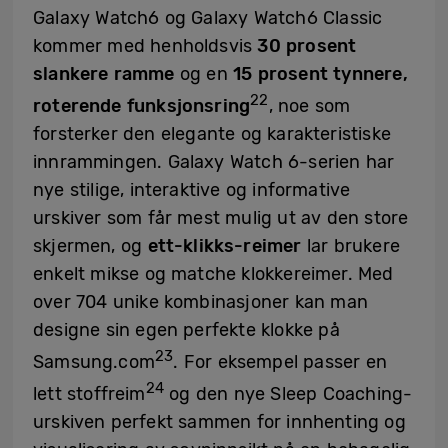
Galaxy Watch6 og Galaxy Watch6 Classic
kommer med henholdsvis
30 prosent
slankere ramme
og en
15 prosent tynnere,
22
roterende funksjonsring
, noe som
forsterker den elegante og karakteristiske
innrammingen. Galaxy Watch 6-serien har
nye stilige, interaktive og informative
urskiver som får mest mulig ut av den store
skjermen, og
ett-klikks-reimer
lar brukere
enkelt mikse og matche klokkereimer. Med
over 704 unike kombinasjoner kan man
designe sin egen perfekte klokke på
23
Samsung.com
. For eksempel passer en
24
lett stoffreim
og den nye Sleep Coaching-
urskiven perfekt sammen for innhenting og