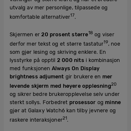
utvalg av mer personlige, tilpassede og
17
komfortable alternativer
.
18
Skjermen er
20 prosent større
og viser
19
derfor mer tekst og et større tastatur
, noe
som gjør lesing og skriving enklere. En
lysstyrke på opptil
2 000 nits
i kombinasjon
med funksjonen
Always On Display
brightness adjument
gir brukere en
mer
20
levende skjerm med høyere oppløsning
og sikrer bedre brukeropplevelse selv under
sterkt sollys. Forbedret
prosessor
og
minne
gjør at Galaxy Watch6 kan tilby jevnere og
21
raskere interaksjoner
.