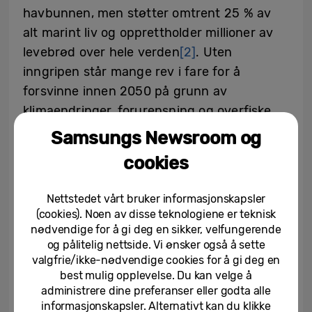
havbunnen, men støtter omtrent 25 % av
alt marint liv og opprettholder millioner av
levebrød over hele verden
[2]
. Uten
inngripen står mange rev i fare for å
forsvinne innen 2050 på grunn av
klimaendringer, forurensning og overfiske.
Samsungs Newsroom og
For å bidra til å løse denne utfordringen
cookies
samarbeidet Samsung med Seatrees og
Scripps for å fremme restaurering av
Nettstedet vårt bruker informasjonskapsler
korallrev på tvers av et voksende nettverk
(cookies). Noen av disse teknologiene er teknisk
av steder i Costa Rica, Fiji, Galápagosøyene,
nødvendige for å gi deg en sikker, velfungerende
og pålitelig nettside. Vi ønsker også å sette
Indonesia og USA.
valgfrie/ikke-nødvendige cookies for å gi deg en
best mulig opplevelse. Du kan velge å
Gjennom initiativet ”Samsung x Seatrees:
administrere dine preferanser eller godta alle
Bring Coral in Focus” får partnere og
informasjonskapsler. Alternativt kan du klikke