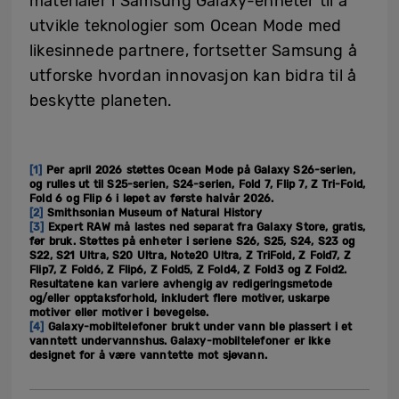
materialer i Samsung Galaxy-enheter til å
utvikle teknologier som Ocean Mode med
likesinnede partnere, fortsetter Samsung å
utforske hvordan innovasjon kan bidra til å
beskytte planeten.
[1]
Per april 2026 støttes Ocean Mode på Galaxy S26-serien,
og rulles ut til S25-serien, S24-serien, Fold 7, Flip 7, Z Tri-Fold,
Fold 6 og Flip 6 i løpet av første halvår 2026.
[2]
Smithsonian Museum of Natural History
[3]
Expert RAW må lastes ned separat fra Galaxy Store, gratis,
før bruk. Støttes på enheter i seriene S26, S25, S24, S23 og
S22, S21 Ultra, S20 Ultra, Note20 Ultra, Z TriFold, Z Fold7, Z
Flip7, Z Fold6, Z Flip6, Z Fold5, Z Fold4, Z Fold3 og Z Fold2.
Resultatene kan variere avhengig av redigeringsmetode
og/eller opptaksforhold, inkludert flere motiver, uskarpe
motiver eller motiver i bevegelse.
[4]
Galaxy-mobiltelefoner brukt under vann ble plassert i et
vanntett undervannshus. Galaxy-mobiltelefoner er ikke
designet for å være vanntette mot sjøvann.