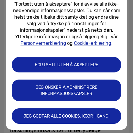
"Fortsett uten å akseptere" for å avvise alle ikke-
lokalsamfunn Samsung Galaxy-enheter
nødvendige informasjonskapsler. Du kan når som
utstyrt med Ocean Mode og
helst trekke tilbake ditt samtykket og endre dine
undervannshus
[4]
for å fange
valg ved å trykke på "Innstillinger for
undervannsbilder av høy kvalitet med
informasjonskapsler" nederst på nettsiden.
Ytterligere informasjon er også tilgjengelig i vår
Ocean Mode, som deretter brukes til å
Personvernerklæring
og
Cookie-erklæring
.
generere detaljerte 3D-fotogrammetriske
modeller. Denne prosessen forbedrer
hvordan korallrev overvåkes og evalueres,
FORTSETT UTEN Å AKSEPTERE
noe som gir kritisk innsikt i revhelse og
gjenoppretting.
JEG ØNSKER Å ADMINISTRERE
INFORMASJONSKAPSLER
Sammen har Samsung, Seatrees og Scripps
drevet meningsfull innvirkning på tvers av
restaureringssteder. Til dags dato har
JEG GODTAR ALLE COOKIES, KJØR I GANG!
støtten til overvåkings- og
forskningsinnsats ført til betydelige