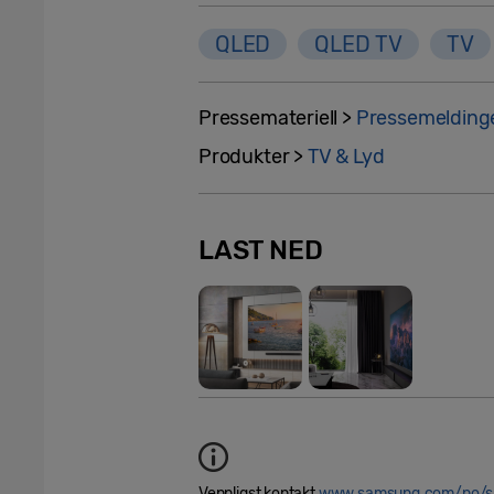
QLED
QLED TV
TV
Pressemateriell >
Pressemelding
Produkter >
TV & Lyd
LAST NED
Vennligst kontakt
www.samsung.com/no/su