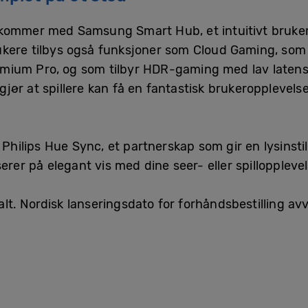
kommer med Samsung Smart Hub, et intuitivt bruker
kere tilbys også funksjoner som Cloud Gaming, som g
ium Pro, og som tilbyr HDR-gaming med lav latens o
 gjør at spillere kan få en fantastisk brukeropplevelse
ilips Hue Sync, et partnerskap som gir en lysinsti
erer på elegant vis med dine seer- eller spillopplevel
balt. Nordisk lanseringsdato for forhåndsbestilling av