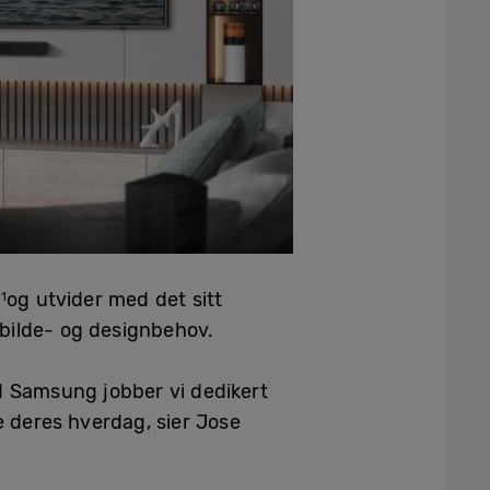
a
og utvider med det sitt
1
 bilde- og designbehov.
 I Samsung jobber vi dedikert
e deres hverdag, sier Jose