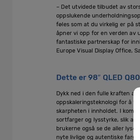
– Det utvidede tilbudet av st
oppslukende underholdningsopple
føles som at du virkelig er på 
åpner vi opp for en verden av 
fantastiske partnerskap for inn
Europe Visual Display Office, 
Dette er 98″ QLED Q8
Dykk ned i den fulle kraften a
oppskaleringsteknologi for å fo
skarpheten i innholdet. I kom
sortfarger og lysstyrke, slik 
brukerne også se de aller lys
nyte livlige og autentiske farge