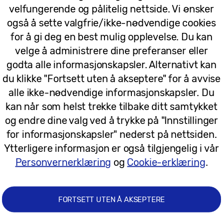
velfungerende og pålitelig nettside. Vi ønsker
ittinnholdet ditt, kan du også gjøre det mer behageli
også å sette valgfrie/ikke-nødvendige cookies
 bildeinnstilling designet for å automatisk justere s
for å gi deg en best mulig opplevelse. Du kan
r og informasjon for når solen går opp og ned. Hvis 
velge å administrere dine preferanser eller
t blå lysnivået slik at bildene blir varmere og mer 
godta alle informasjonskapsler. Alternativt kan
sømløst inn i ditt hjem. Dens fantastiske, superty
du klikke "Fortsett uten å akseptere" for å avvise
nderholdning. En oppslukende opplevelse er ikke komple
alle ikke-nødvendige informasjonskapsler. Du
TV-en gi rungende lyd. Q80C har støtte for Dolby At
kan når som helst trekke tilbake ditt samtykket
 nyte sine favorittprogram med en filmatisk lydopple
og endre dine valg ved å trykke på "Innstillinger
r at du kjenner hvert slag av action, og er forbedr
for informasjonskapsler" nederst på nettsiden.
 perfekt harmoni som gir seerne en oppslukende lyd
Ytterligere informasjon er også tilgjengelig i vår
Personvernerklæring
og
Cookie-erklæring
.
FORTSETT UTEN Å AKSEPTERE