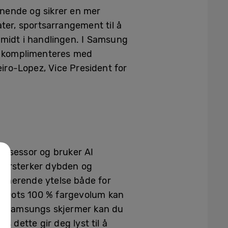
nnende og sikrer en mer
ter, sportsarrangement til å
g midt i handlingen. I Samsung
og komplimenteres med
eiro-Lopez, Vice President for
rosessor og bruker AI
m forsterker dybden og
ponerende ytelse både for
um Dots 100 % fargevolum kan
Med Samsungs skjermer kan du
s dette gir deg lyst til å