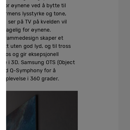
g for øynene ved å bytte til
kjermens lysstyrke og tone,
du ser på TV på kvelden vil
behagelig for øynene.
nne rammedesign skaper et
tt uten god lyd, og til tross
mos og gir eksepsjonell
velse i 3D. Samsung OTS (Object
et med Q-Symphony for å
opplevelse i 360 grader.