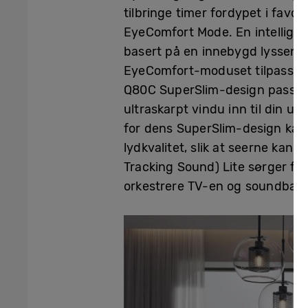
tilbringe timer fordypet i favor
EyeComfort Mode. En intelligent
basert på en innebygd lyssenso
EyeComfort-moduset tilpasse de
Q80C SuperSlim-design passer 
ultraskarpt vindu inn til din u
for dens SuperSlim-design kan 
lydkvalitet, slik at seerne kan
Tracking Sound) Lite sørger fo
orkestrere TV-en og soundbar i