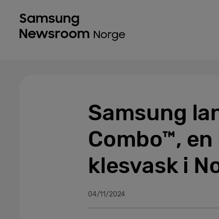
Samsung lan
Combo™, en i
klesvask i N
04/11/2024