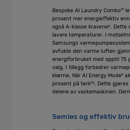
Bespoke AI Laundry Combo™ leve
prosent mer energieffektiv en
også A-klasse kravene
. Dette
6
lavere temperaturer. I motsetni
Samsungs varmepumpesystem va
avfukte den varme luften gjen
energiforbruket med opptil 75 
valg. I tillegg forbedrer varm
klærne. Når AI Energy Mode
ak
9
prosent på tørk
. Dette gjøre
10
delene av vaskemaskinen. Der
Sømløs og effektiv br