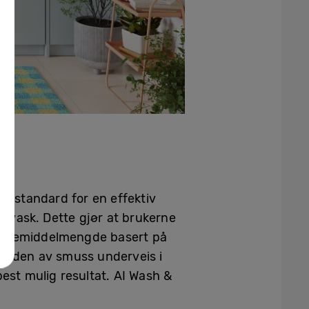
y standard for en effektiv
esvask. Dette gjør at brukerne
 vaskemiddelmengde basert på
graden av smuss underveis i
est mulig resultat. AI Wash &