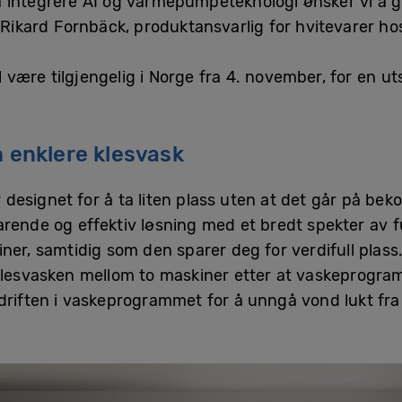
 integrere AI og varmepumpeteknologi ønsker vi å g
r Rikard Fornbäck, produktansvarlig for hvitevarer h
være tilgjengelig i Norge fra 4. november, for en ut
n enklere klesvask
signet for å ta liten plass uten at det går på bekos
arende og effektiv løsning med et bredt spekter av f
er, samtidig som den sparer deg for verdifull plass. 
klesvasken mellom to maskiner etter at vaskeprogramm
driften i vaskeprogrammet for å unngå vond lukt fra 