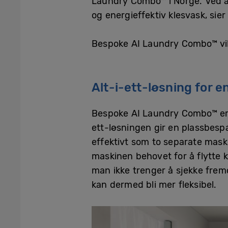
Laundry Combo™ i Norge. Ved å
og energieffektiv klesvask, sie
Bespoke AI Laundry Combo™ vil 
Alt-i-ett-løsning for e
Bespoke AI Laundry Combo™ er de
ett-løsningen gir en plassbesp
effektivt som to separate maskin
maskinen behovet for å flytte 
man ikke trenger å sjekke frem
kan dermed bli mer fleksibel.