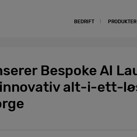
BEDRIFT
PRODUKTER
serer Bespoke AI La
nnovativ alt-i-ett-lø
orge