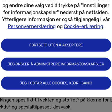
og endre dine valg ved å trykke på "Innstillinger
for informasjonskapsler" nederst på nettsiden.
Ytterligere informasjon er også tilgjengelig i vår
Personvernerklæring
og
Cookie-erklæring
.
FORTSETT UTEN Å AKSEPTERE
d AI
JEG ØNSKER Å ADMINISTRERE INFORMASJONSKAPSLER
 AI Laundry Combo™ er AI Wash & Dry
som setter en n
2
rer for å optimalisere både vask og tørk for hver kl
JEG GODTAR ALLE COOKIES, KJØR I GANG!
illingene for hver vask. Maskinen tilpasser vann- og
tid og mengden vaskemiddel basert på stofftype og 
kingen spesifikt til vekten og stoffet
på klærne for b
3
ektiv
og spesialtilpasset klesvask.
4