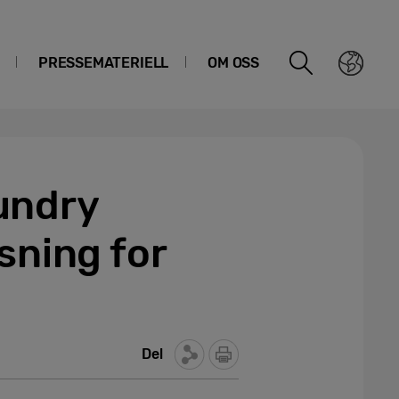
PRESSEMATERIELL
OM OSS
undry
sning for
Del