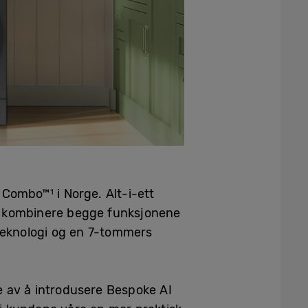
ry Combo™
i Norge. Alt-i-ett
1
å kombinere begge funksjonene
teknologi og en 7-tommers
te av å introdusere Bespoke AI