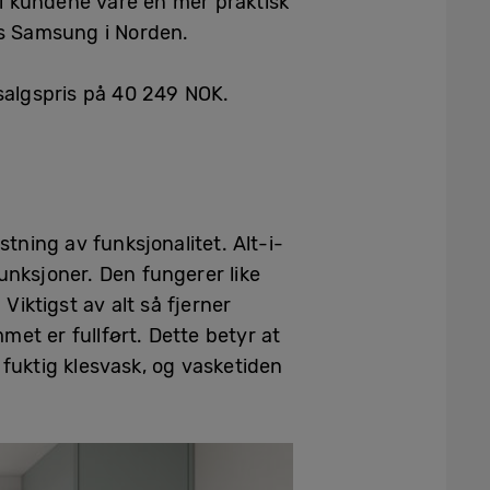
i kundene våre en mer praktisk
os Samsung i Norden.
salgspris på 40 249 NOK.
tning av funksjonalitet. Alt-i-
unksjoner. Den fungerer like
Viktigst av alt så fjerner
et er fullført. Dette betyr at
fuktig klesvask, og vasketiden