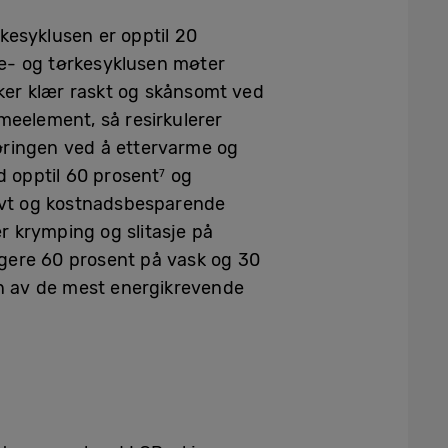
kesyklusen er opptil 20
e- og tørkesyklusen møter
ker klær raskt og skånsomt ved
meelement, så resirkulerer
ringen ved å ettervarme og
 opptil 60 prosent
og
7
tivt og kostnadsbesparende
r krymping og slitasje på
gere 60 prosent på vask og 30
en av de mest energikrevende