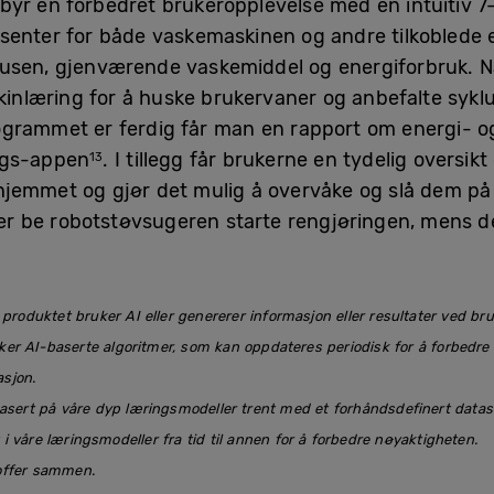
byr en forbedret brukeropplevelse med en intuitiv 
lsenter for både vaskemaskinen og andre tilkoblede
lusen, gjenværende vaskemiddel og energiforbruk. N
nlæring for å huske brukervaner og anbefalte sykl
ogrammet er ferdig får man en rapport om energi- 
ngs-appen
. I tillegg får brukerne en tydelig oversi
13
hjemmet og gjør det mulig å overvåke og slå dem på 
ller be robotstøvsugeren starte rengjøringen, mens 
å produktet bruker AI eller genererer informasjon eller resultater ved br
r AI-baserte algoritmer, som kan oppdateres periodisk for å forbedre 
asjon.
sert på våre dyp læringsmodeller trent med et forhåndsdefinert dataset
t i våre læringsmodeller fra tid til annen for å forbedre nøyaktigheten.
toffer sammen.