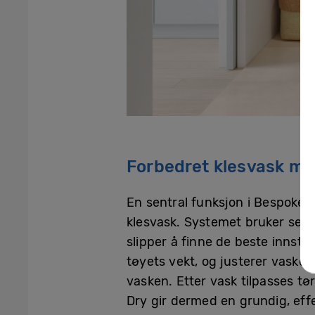
Forbedret klesvask me
En sentral funksjon i Bespoke
klesvask. Systemet bruker senso
slipper å finne de beste innst
tøyets vekt, og justerer vaske
vasken. Etter vask tilpasses tør
Dry gir dermed en grundig, eff