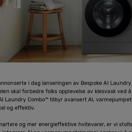
 annonserte i dag lanseringen av Bespoke AI Laund
en skal forbedre folks opplevelse av klesvask ved 
AI Laundry Combo™ tilbyr avansert AI, varmepumpe
l og effektiv.
artere og mer energieffektive hvitevarer, er vi stol