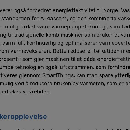
rer også forbedret energieffektivitet til Norge. Vas
n standarden for A-klassen
, og den kombinerte vask
5
 er mulig takket være varmepumpeteknologi, som tør
ng til tradisjonelle kombimaskiner som bruker et var
rm luft kontinuerlig og optimaliserer varmeoverfø
nom varmeveksleren. Dette reduserer tørketiden med
prosent
, som gjør maskinen til et både energieffek
8
epumpe teknologien også luftstrømmen, som forhindre
tiveres gjennom SmartThings, kan man spare ytterli
s mulig ved å redusere bruken av varmeren, som er 
med økes vasketiden.
ukeropplevelse