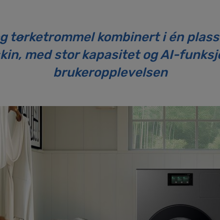
g tørketrommel kombinert i én plas
kin, med stor kapasitet og AI-funks
brukeropplevelsen