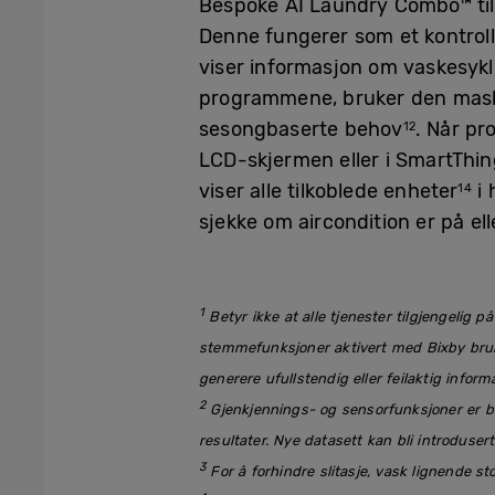
Bespoke AI Laundry Combo™ til
Denne fungerer som et kontrol
viser informasjon om vaskesyk
programmene, bruker den maski
sesongbaserte behov
. Når pr
12
LCD-skjermen eller i SmartThi
viser alle tilkoblede enheter
i 
14
sjekke om aircondition er på e
1
Betyr ikke at alle tjenester tilgjengelig p
stemmefunksjoner aktivert med Bixby bruke
generere ufullstendig eller feilaktig inform
2
Gjenkjennings- og sensorfunksjoner er ba
resultater. Nye datasett kan bli introduser
3
For å forhindre slitasje, vask lignende s