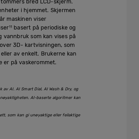
7-tommers bred LCD-skjerm.
 enheter i hjemmet. Skjermen
år maskinen viser
user
basert på periodiske og
11
og vannbruk som kan vises på
kt over 3D- kartvisningen, som
eller av enkelt. Brukerne kan
de er på vaskerommet.
uk av AI. AI Smart Dial, AI Wash & Dry, og
nøyaktigheten. AI-baserte algoritmer kan
t, som kan gi unøyaktige eller feilaktige