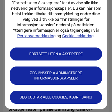
kommunikasjonsverktøy når det er mest
"Fortsett uten å akseptere" for å avvise alle ikke-
kritisk. Dette vil gjøre det mulig for flere
nødvendige informasjonskapsler. Du kan når som
helst trekke tilbake ditt samtykket og endre dine
Samsung Galaxy-brukere å få tilgang til
valg ved å trykke på "Innstillinger for
satellittbaserte meldings- og datatjenester
informasjonskapsler" nederst på nettsiden.
– i tillegg til nødhjelp – i områder der
Ytterligere informasjon er også tilgjengelig i vår
Personvernerklæring
og
Cookie-erklæring
.
tradisjonelle mobilnett ikke er tilgjengelige.
Utvidelse av satellittilgang gjennom
FORTSETT UTEN Å AKSEPTERE
regionale partnerskap
I USA har T911-, tekst- og datatjenester blitt
JEG ØNSKER Å ADMINISTRERE
støttet i samarbeid med T-Satellite with
INFORMASJONSKAPSLER
Starlink fra T-Mobile siden 2025 på utvalgte
Samsung Galaxy-flaggskip og Galaxy A-
serien som er lansert etter Galaxy S21-
JEG GODTAR ALLE COOKIES, KJØR I GANG!
serien. Samtidig tilbyr Verizon eSOS- og
teksttjenester på alle Samsung Galaxy-