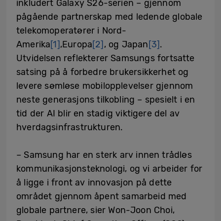
inkludert Galaxy S26-serien – gjennom
pågående partnerskap med ledende globale
telekomoperatører i Nord-
Amerika
[1]
,Europa
[2]
, og Japan
[3]
.
Utvidelsen reflekterer Samsungs fortsatte
satsing på å forbedre brukersikkerhet og
levere sømløse mobilopplevelser gjennom
neste generasjons tilkobling – spesielt i en
tid der AI blir en stadig viktigere del av
hverdagsinfrastrukturen.
– Samsung har en sterk arv innen trådløs
kommunikasjonsteknologi, og vi arbeider for
å ligge i front av innovasjon på dette
området gjennom åpent samarbeid med
globale partnere, sier Won-Joon Choi,