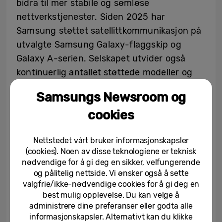
bidra til mer stabile og sømløse
nettverkstjenester. Siden 2025 har
Samsung støttet satellittkommunikasjon på
utvalgte Samsung Galaxy-flaggskip og
Galaxy A-serien. Selskapet utvider også
kontinuerlig antallet støttede modeller og
styrker infrastrukturen som gjør det mulig
Samsungs Newsroom og
for Samsung Galaxy-enheter å levere en
cookies
naturlig og sømløs AI-opplevelse.
Nettstedet vårt bruker informasjonskapsler
Funksjonaliteten rulles ut gradvis basert på
(cookies). Noen av disse teknologiene er teknisk
regional nettverkstilgjengelighet og
nødvendige for å gi deg en sikker, velfungerende
regulatoriske krav. Samsung vil fortsette å
og pålitelig nettside. Vi ønsker også å sette
samarbeide med nettverksoperatører og
valgfrie/ikke-nødvendige cookies for å gi deg en
best mulig opplevelse. Du kan velge å
satellittleverandører for å sikre at brukere
administrere dine preferanser eller godta alle
har pålitelig tilgang til viktige
informasjonskapsler. Alternativt kan du klikke