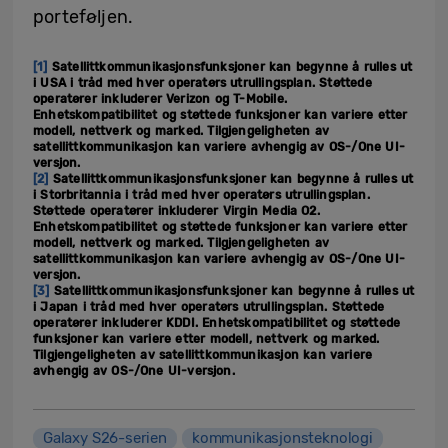
porteføljen.
[1]
Satellittkommunikasjonsfunksjoner kan begynne å rulles ut
i USA i tråd med hver operatørs utrullingsplan. Støttede
operatører inkluderer Verizon og T-Mobile.
Enhetskompatibilitet og støttede funksjoner kan variere etter
modell, nettverk og marked. Tilgjengeligheten av
satellittkommunikasjon kan variere avhengig av OS-/One UI-
versjon.
[2]
Satellittkommunikasjonsfunksjoner kan begynne å rulles ut
i Storbritannia i tråd med hver operatørs utrullingsplan.
Støttede operatører inkluderer Virgin Media O2.
Enhetskompatibilitet og støttede funksjoner kan variere etter
modell, nettverk og marked. Tilgjengeligheten av
satellittkommunikasjon kan variere avhengig av OS-/One UI-
versjon.
[3]
Satellittkommunikasjonsfunksjoner kan begynne å rulles ut
i Japan i tråd med hver operatørs utrullingsplan. Støttede
operatører inkluderer KDDI. Enhetskompatibilitet og støttede
funksjoner kan variere etter modell, nettverk og marked.
Tilgjengeligheten av satellittkommunikasjon kan variere
avhengig av OS-/One UI-versjon.
Galaxy S26-serien
kommunikasjonsteknologi