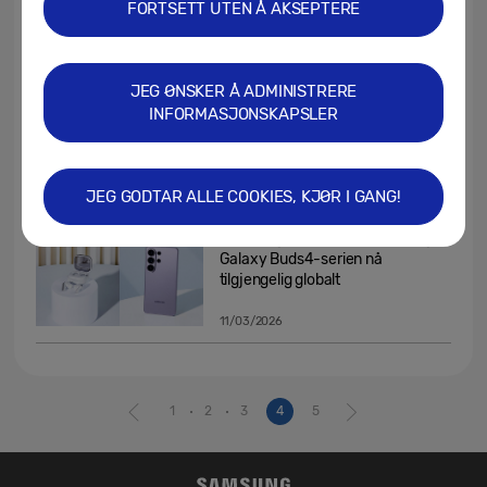
med Galaxy AI
FORTSETT UTEN Å AKSEPTERE
21/03/2026
JEG ØNSKER Å ADMINISTRERE
[World Sleep Day 2026]
INFORMASJONSKAPSLER
Hvordan Samsung bekjemper
søvnapné
13/03/2026
JEG GODTAR ALLE COOKIES, KJØR I GANG!
Samsung Galaxy S26-serien og
Galaxy Buds4-serien nå
tilgjengelig globalt
11/03/2026
1
2
3
4
5