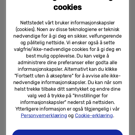
cookies
Nettstedet vårt bruker informasjonskapsler
Samsungs andel i markedet for
(cookies). Noen av disse teknologiene er teknisk
premium-telefoner vokser i
Europa
nødvendige for å gi deg en sikker, velfungerende
og pålitelig nettside. Vi ønsker også å sette
08/04/2026
valgfrie/ikke-nødvendige cookies for å gi deg en
best mulig opplevelse. Du kan velge å
Samsung tar nettleseren sin
administrere dine preferanser eller godta alle
utover mobilen og utvider
informasjonskapsler. Alternativt kan du klikke
agentisk AI på tvers av enheter
"Fortsett uten å akseptere" for å avvise alle ikke-
nødvendige informasjonskapsler. Du kan når som
26/03/2026
helst trekke tilbake ditt samtykket og endre dine
Samsung lanserer Galaxy A57
valg ved å trykke på "Innstillinger for
5G og Galaxy A37 5G –
informasjonskapsler" nederst på nettsiden.
Funksjoner på høyt nivå til en...
Ytterligere informasjon er også tilgjengelig i vår
Personvernerklæring
og
Cookie-erklæring
.
25/03/2026
Hverdagens øyeblikk, enklere