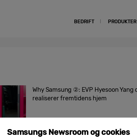
BEDRIFT
PRODUKTER
Why Samsung ②: EVP Hyesoon Yang 
realiserer fremtidens hjem
Samsungs Newsroom og cookies