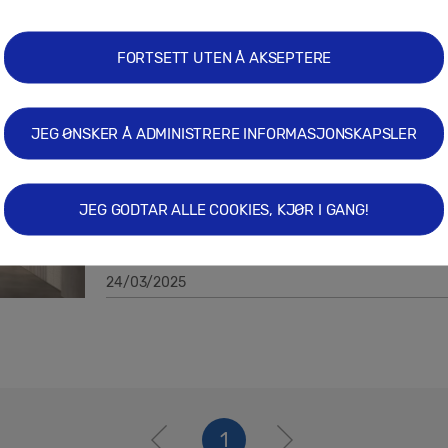
27/03/2025
FORTSETT UTEN Å AKSEPTERE
Pressemeldinger
JEG ØNSKER Å ADMINISTRERE INFORMASJONSKAPSLER
Samsung lanserer nye kjøleskap med 
Vision Inside-funksjoner
JEG GODTAR ALLE COOKIES, KJØR I GANG!
24/03/2025
1