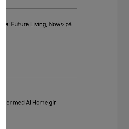
me: Future Living, Now» på
iner med AI Home gir