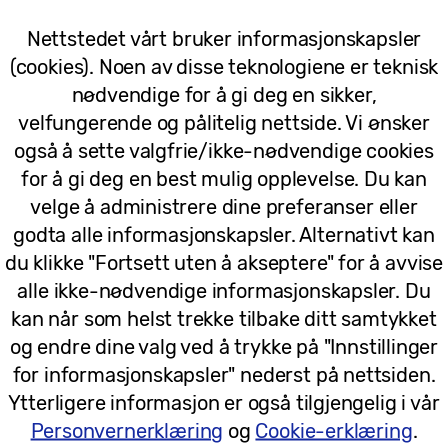
14/11/2025
Nettstedet vårt bruker informasjonskapsler
(cookies). Noen av disse teknologiene er teknisk
Samsung presenterer visjonen «AI Ho
nødvendige for å gi deg en sikker,
IFA 2025
velfungerende og pålitelig nettside. Vi ønsker
også å sette valgfrie/ikke-nødvendige cookies
for å gi deg en best mulig opplevelse. Du kan
velge å administrere dine preferanser eller
godta alle informasjonskapsler. Alternativt kan
25/08/2025
du klikke "Fortsett uten å akseptere" for å avvise
alle ikke-nødvendige informasjonskapsler. Du
kan når som helst trekke tilbake ditt samtykket
Pressemeldinger
og endre dine valg ved å trykke på "Innstillinger
Samsungs nye Bespoke AI-vaskemask
for informasjonskapsler" nederst på nettsiden.
smartere og mer effektiv klesvask
Ytterligere informasjon er også tilgjengelig i vår
Personvernerklæring
og
Cookie-erklæring
.