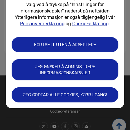
valg ved å trykke på "Innstillinger for
informasjonskapsler" nederst på nettsiden.
Ytterligere informasjon er også tilgjengelig i vår
Personvernerklæring
og
Cookie-erklæring
.
FORTSETT UTEN Å AKSEPTERE
1
JEG ØNSKER Å ADMINISTRERE
INFORMASJONSKAPSLER
Kontakt oss
SAMSUNG.NO
JEG GODTAR ALLE COOKIES, KJØR I GANG!
Vilkår for bruk
Sikkerhet og personvern
Retningslinjer for informasjonskapsler/Cookie Policy
Cookiepreferanser