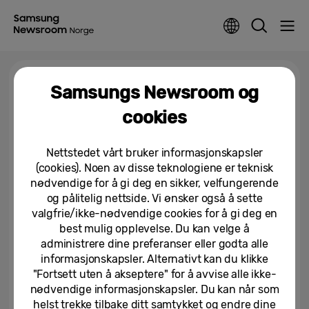
Tag >
AI phone
Samsungs Newsroom og
cookies
Rask, i sanntid, og forbedret
“Audio Eraser” i Galaxy S26-
Nettstedet vårt bruker informasjonskapsler
serien
(cookies). Noen av disse teknologiene er teknisk
16/04/2026
nødvendige for å gi deg en sikker, velfungerende
og pålitelig nettside. Vi ønsker også å sette
valgfrie/ikke-nødvendige cookies for å gi deg en
best mulig opplevelse. Du kan velge å
administrere dine preferanser eller godta alle
informasjonskapsler. Alternativt kan du klikke
"Fortsett uten å akseptere" for å avvise alle ikke-
nødvendige informasjonskapsler. Du kan når som
helst trekke tilbake ditt samtykket og endre dine