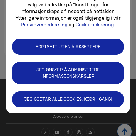
valg ved å trykke på "Innstillinger for
informasjonskapsler" nederst på nettsiden.
Ytterligere informasjon er også tilgjengelig i vår
Personvernerklæring
og
Cookie-erklæring
.
FORTSETT UTEN Å AKSEPTERE
1
JEG ØNSKER Å ADMINISTRERE
INFORMASJONSKAPSLER
Kontakt oss
SAMSUNG.NO
JEG GODTAR ALLE COOKIES, KJØR I GANG!
Vilkår for bruk
Sikkerhet og personvern
Retningslinjer for informasjonskapsler/Cookie Policy
Cookiepreferanser