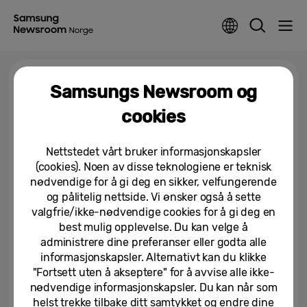
Tag >
AI Single 1Door Fridge & Freezer
Samsungs Newsroom og
cookies
Samsung utvider
kjøkkenporteføljen med
Nettstedet vårt bruker informasjonskapsler
intelligent ytelse og raffinert...
(cookies). Noen av disse teknologiene er teknisk
21/04/2026
nødvendige for å gi deg en sikker, velfungerende
og pålitelig nettside. Vi ønsker også å sette
valgfrie/ikke-nødvendige cookies for å gi deg en
best mulig opplevelse. Du kan velge å
administrere dine preferanser eller godta alle
informasjonskapsler. Alternativt kan du klikke
"Fortsett uten å akseptere" for å avvise alle ikke-
nødvendige informasjonskapsler. Du kan når som
helst trekke tilbake ditt samtykket og endre dine