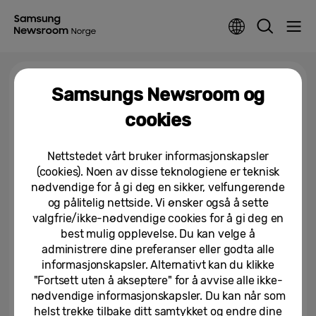
Tag >
Galaxy S22 Series
Samsungs Newsroom og
cookies
Ta steget inn i Upside Down:
Samsung og Netflix tilbyr et
Nettstedet vårt bruker informasjonskapsler
eksklusivt Stranger...
(cookies). Noen av disse teknologiene er teknisk
12/01/2026
nødvendige for å gi deg en sikker, velfungerende
og pålitelig nettside. Vi ønsker også å sette
valgfrie/ikke-nødvendige cookies for å gi deg en
best mulig opplevelse. Du kan velge å
administrere dine preferanser eller godta alle
informasjonskapsler. Alternativt kan du klikke
"Fortsett uten å akseptere" for å avvise alle ikke-
nødvendige informasjonskapsler. Du kan når som
helst trekke tilbake ditt samtykket og endre dine