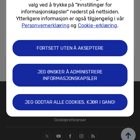
valg ved å trykke på "Innstillinger for
informasjonskapsler" nederst på nettsiden.
Ytterligere informasjon er også tilgjengelig i vår
Personvernerklæring
og
Cookie-erklæring
.
FORTSETT UTEN Å AKSEPTERE
1
JEG ØNSKER Å ADMINISTRERE
INFORMASJONSKAPSLER
Kontakt oss
SAMSUNG.NO
JEG GODTAR ALLE COOKIES, KJØR I GANG!
Vilkår for bruk
Sikkerhet og personvern
Retningslinjer for informasjonskapsler/Cookie Policy
Cookiepreferanser