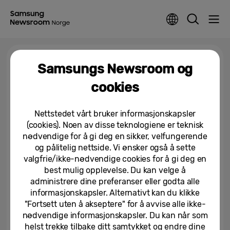
Tag >
One UI Beta Program
Samsungs Newsroom og
cookies
Første skritt mot en ordentlig AI-
assistent
Nettstedet vårt bruker informasjonskapsler
(cookies). Noen av disse teknologiene er teknisk
17/12/2024
nødvendige for å gi deg en sikker, velfungerende
og pålitelig nettside. Vi ønsker også å sette
Samsung One UI 7 Beta rulles ut
valgfrie/ikke-nødvendige cookies for å gi deg en
og gir et innblikk i fremtidens
best mulig opplevelse. Du kan velge å
mobil-AI
administrere dine preferanser eller godta alle
informasjonskapsler. Alternativt kan du klikke
05/12/2024
"Fortsett uten å akseptere" for å avvise alle ikke-
nødvendige informasjonskapsler. Du kan når som
Samsung One UI 7 forbedrer
sikkerheten og personvernet i
helst trekke tilbake ditt samtykket og endre dine