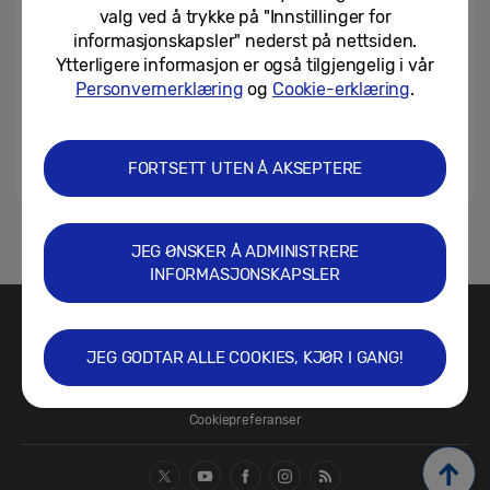
AI-æraen, og gir brukerne...
valg ved å trykke på "Innstillinger for
informasjonskapsler" nederst på nettsiden.
05/12/2024
Ytterligere informasjon er også tilgjengelig i vår
Personvernerklæring
og
Cookie-erklæring
.
FORTSETT UTEN Å AKSEPTERE
1
JEG ØNSKER Å ADMINISTRERE
INFORMASJONSKAPSLER
Kontakt oss
SAMSUNG.NO
JEG GODTAR ALLE COOKIES, KJØR I GANG!
Vilkår for bruk
Sikkerhet og personvern
Retningslinjer for informasjonskapsler/Cookie Policy
Cookiepreferanser