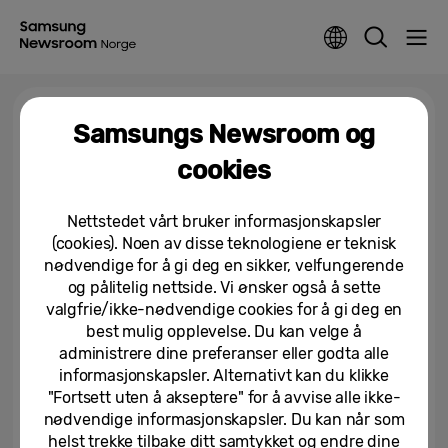
Tag >
Thread 1.4
Samsungs Newsroom og
cookies
Samsung SmartThings utvider
sømløs integrasjon med IKEA
Nettstedet vårt bruker informasjonskapsler
Matter-enheter
(cookies). Noen av disse teknologiene er teknisk
21/04/2026
nødvendige for å gi deg en sikker, velfungerende
og pålitelig nettside. Vi ønsker også å sette
valgfrie/ikke-nødvendige cookies for å gi deg en
best mulig opplevelse. Du kan velge å
administrere dine preferanser eller godta alle
informasjonskapsler. Alternativt kan du klikke
"Fortsett uten å akseptere" for å avvise alle ikke-
nødvendige informasjonskapsler. Du kan når som
helst trekke tilbake ditt samtykket og endre dine