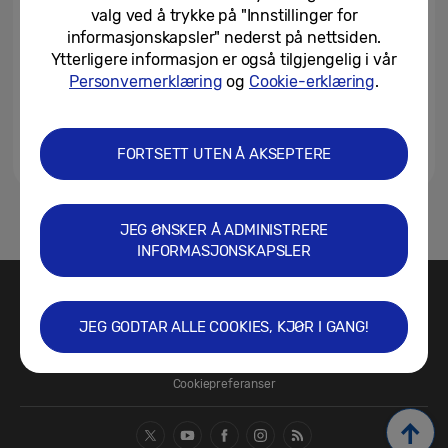
valg ved å trykke på "Innstillinger for
informasjonskapsler" nederst på nettsiden.
Ytterligere informasjon er også tilgjengelig i vår
Personvernerklæring
og
Cookie-erklæring
.
FORTSETT UTEN Å AKSEPTERE
1
JEG ØNSKER Å ADMINISTRERE
INFORMASJONSKAPSLER
Kontakt oss
SAMSUNG.NO
JEG GODTAR ALLE COOKIES, KJØR I GANG!
Vilkår for bruk
Sikkerhet og personvern
Retningslinjer for informasjonskapsler/Cookie Policy
Cookiepreferanser