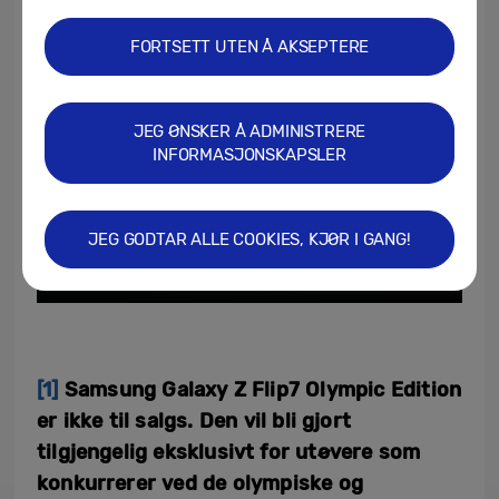
FORTSETT UTEN Å AKSEPTERE
JEG ØNSKER Å ADMINISTRERE
INFORMASJONSKAPSLER
JEG GODTAR ALLE COOKIES, KJØR I GANG!
[1]
Samsung Galaxy Z Flip7 Olympic Edition
er ikke til salgs. Den vil bli gjort
tilgjengelig eksklusivt for utøvere som
konkurrerer ved de olympiske og