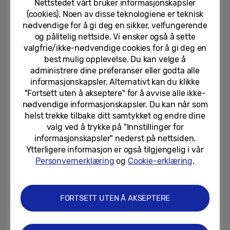
fremgangen som er gjort så langt innen TV-
Nettstedet vårt bruker informasjonskapsler
(cookies). Noen av disse teknologiene er teknisk
innovasjon, i tillegg til fremtiden for
nødvendige for å gi deg en sikker, velfungerende
skjermteknologi i UDH-skjermenes tidsalder,
og pålitelig nettside. Vi ønsker også å sette
satte Samsung Newsroom seg ned med TV-
valgfrie/ikke-nødvendige cookies for å gi deg en
best mulig opplevelse. Du kan velge å
eksperter. I første del av «Welcome to the
administrere dine preferanser eller godta alle
8K Universe» fordyper vi oss i historien
informasjonskapsler. Alternativt kan du klikke
sammen, fra starten av farge-TV-æraen i
"Fortsett uten å akseptere" for å avvise alle ikke-
Korea i 1977 og deretter til lanseringen av
nødvendige informasjonskapsler. Du kan når som
helst trekke tilbake ditt samtykket og endre dine
LCD-, LED- og QLED-modellene. De
valg ved å trykke på "Innstillinger for
diskuterer også hvordan man i dag kan
informasjonskapsler" nederst på nettsiden.
jobbe for å utvikle bildekvalitet gjennom
Ytterligere informasjon er også tilgjengelig i vår
forskning på menneskelig atferd og innhold
Personvernerklæring
og
Cookie-erklæring
.
i 8K sin tidsalder.
FORTSETT UTEN Å AKSEPTERE
Sjekk ut hele intervjuet med ekspertene
her: