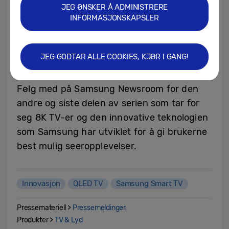
https://news.samsung.com/global/welcome
JEG ØNSKER Å ADMINISTRERE
-to-the-8k-universe-1-hearing-from-tv-
INFORMASJONSKAPSLER
experts-charting-the-present-and-the-
future-of-8k-tvs-through-samsungs-
JEG GODTAR ALLE COOKIES, KJØR I GANG!
innovative-technologies
.
Følg med på Samsung Newsroom for den
andre og siste delen av serien som tar for
seg 8K TV-er og den innovative teknologien
som Samsung har utviklet for å gi brukerne
best mulig seeropplevelser.
Innovasjon
QLED TV
Samsung Smart TV
Pressemateriell >
Pressemeldinger
Produkter >
TV & Lyd