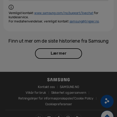
Vennligst kontakt
www.samsung.com/no/support/livechat
for
kundeservice.
For mediahenvendelser, vennligst kontakt
samsung@trigger.no
.
Finn ut mer om de siste historiene fra Samsung
Lær mer
Kontakt oss
SAMSUNG.NO
Vilkår for bruk
Sikkerhet og personvern
Retningslinjer for informasjonskapsler/Cookie Policy
Cookiepreferanser