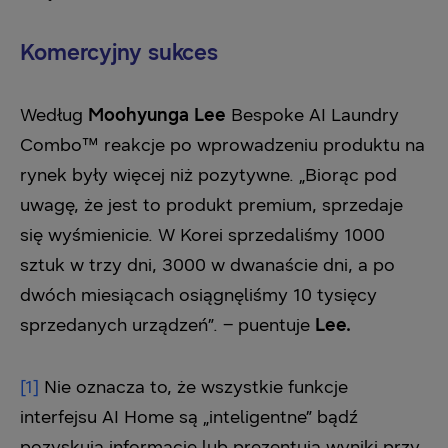
Komercyjny sukces
Według
Moohyunga Lee
Bespoke AI Laundry
Combo™ reakcje po wprowadzeniu produktu na
rynek były więcej niż pozytywne. „Biorąc pod
uwagę, że jest to produkt premium, sprzedaje
się wyśmienicie. W Korei sprzedaliśmy 1000
sztuk w trzy dni, 3000 w dwanaście dni, a po
dwóch miesiącach osiągnęliśmy 10 tysięcy
sprzedanych urządzeń”. – puentuje
Lee.
[1]
Nie oznacza to, że wszystkie funkcje
interfejsu AI Home są „inteligentne” bądź
pozyskują informacje lub prezentują wyniki przy