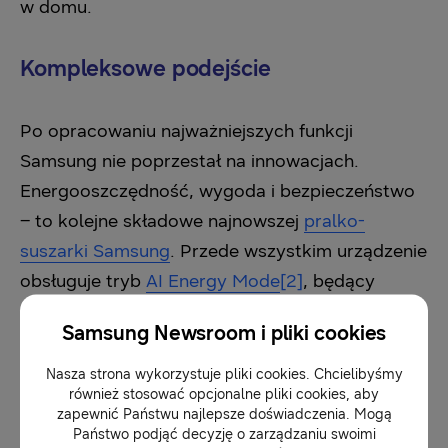
w domu.
Kompleksowe podejście
Po opracowaniu najważniejszych funkcji
Samsung nie poprzestał na innowacjach.
Energooszczędność, wygoda i bezpieczeństwo
– to kolejne składowe najnowszej
pralko-
suszarki Samsung
. Przede wszystkim urządzenie
obsługuje tryb
AI Energy Mode
[2]
, będący
częścią aplikacji Samsung SmartThings, który
Samsung Newsroom i pliki cookies
optymalizuje temperaturę wody, oszczędzając
energię, przy zachowaniu wysokiej wydajności
Nasza strona wykorzystuje pliki cookies. Chcielibyśmy
również stosować opcjonalne pliki cookies, aby
prania dzięki technologii Ecobubble™. Funkcja
zapewnić Państwu najlepsze doświadczenia. Mogą
ta umożliwia zaoszczędzenie nawet 60% energii
Państwo podjąć decyzję o zarządzaniu swoimi