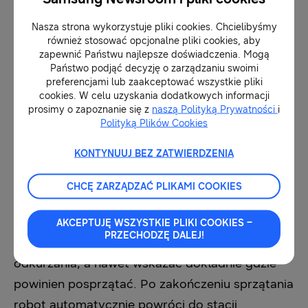
Nasza strona wykorzystuje pliki cookies. Chcielibyśmy
AI w służbie zwierzakom
również stosować opcjonalne pliki cookies, aby
zapewnić Państwu najlepsze doświadczenia. Mogą
Państwo podjąć decyzję o zarządzaniu swoimi
Proces odkurzania możemy sobie jeszcze
preferencjami lub zaakceptować wszystkie pliki
cookies. W celu uzyskania dodatkowych informacji
bardziej ułatwić. Wyobraźmy sobie, że
prosimy o zapoznanie się z
naszą Polityką Prywatności
i
wychodzimy na zakupy, zwierzak zostaje w
Polityką Plików Cookies
domu, a my wchodzimy do posprzątanego
KONTYNUUJ BEZ ZATWIERDZENIA
mieszkania. Dzięki aplikacji SmartThings jest to
możliwe
[3]
. Pozwala ona na zdalne sterowanie
CHCĘ ZARZĄDZAĆ PLIKAMI COOKIES
odkurzaczem Jet Bot AI+
i śledzenie jego pracy.
Możemy uruchomić bądź zatrzymać urządzenie,
AKCEPTUJĘ WSZYSTKIE PLIKI COOKIES –
PRZECHODZĘ DALEJ!
zmienić moc ssania, ustalić harmonogram
odkurzania, a nawet wskazać dokładnie gdzie
powinien posprzątać. Po zakończeniu sprzątania
robot automatycznie powróci do stacji