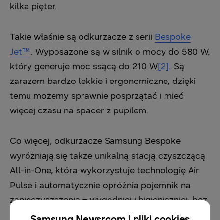
kilka pięter.
Takie właśnie są odkurzacze z serii
Bespoke
Jet™
. Wyposażone są w silnik o mocy do 580 W,
który generuje moc ssącą do 210 W
[2]
. Są
zarazem bardzo lekkie i ergonomiczne, dzięki
temu możemy sprawnie posprzątać i mieć
więcej czasu na spacer z pupilem.
Co więcej, odkurzacze Samsung Bespoke
wyróżniają się także unikalną stacją czyszczącą
All-in-One, która wykorzystuje technologię Air
Pulse i automatycznie opróżnia pojemnik na
zanieczyszczenia – wygodniej i higieniczniej, bez
kontaktu z pyłem i kurzem.
Samsung Newsroom i pliki cookies