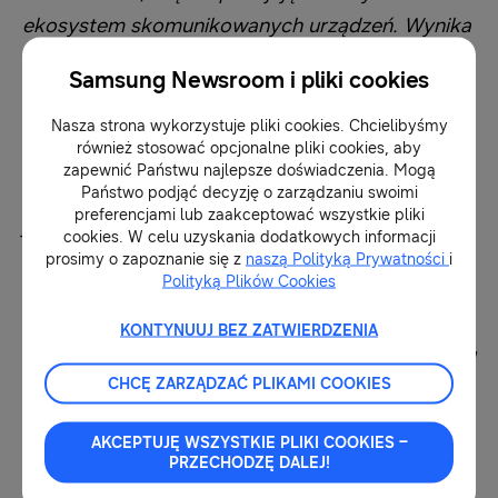
ekosystem skomunikowanych urządzeń. Wynika
to również z wahania przed pełnym otwarciem
Samsung Newsroom i pliki cookies
się na doświadczenia wnoszone przez AI, czego
istotnym powodem jest niepewność co do
Nasza strona wykorzystuje pliki cookies. Chcielibyśmy
również stosować opcjonalne pliki cookies, aby
wykorzystania danych
.
Jako zwolennicy
zapewnić Państwu najlepsze doświadczenia. Mogą
tworzenia produktów, w których prywatność
Państwo podjąć decyzję o zarządzaniu swoimi
preferencjami lub zaakceptować wszystkie pliki
jest fundamentem, staramy się zdobywać
cookies. W celu uzyskania dodatkowych informacji
zaufanie konsumentów, stawiając na
prosimy o zapoznanie się z
naszą Polityką Prywatności
i
Polityką Plików Cookies
transparentność, możliwość wyboru i
wbudowane zabezpieczenia. Każdy użytkownik
KONTYNUUJ BEZ ZATWIERDZENIA
powinien móc korzystać z nowych możliwości AI
CHCĘ ZARZĄDZAĆ PLIKAMI COOKIES
z poczuciem spokoju, wiedząc, że jego dane są
chronione, a on sam zachowuje nad nimi
AKCEPTUJĘ WSZYSTKIE PLIKI COOKIES –
kontrolę. Dlatego skupiamy się na tym, aby
PRZECHODZĘ DALEJ!
oddać nadzór nad prywatnością w ręce