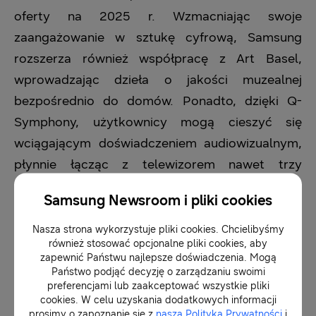
oferty na 2025 r. Wzmacniając swoje
zaangażowanie w sztukę cyfrową, Samsung
rozszerza również współpracę z Art Basel,
wprowadzając dzieła o jakości muzealnej
bezpośrednio do domów. Ponadto, dzięki Q-
Symphony, użytkownicy mogą cieszyć się
wciągającym doświadczeniem audiowizualnym,
płynnie łącząc z telewizorem nawet trzy
urządzenia audio, tym samym osiągając
Samsung Newsroom i pliki cookies
brzmienie o jakości kinowej.
Nasza strona wykorzystuje pliki cookies. Chcielibyśmy
również stosować opcjonalne pliki cookies, aby
Ponadto Samsung zapewnia, że telewizory
zapewnić Państwu najlepsze doświadczenia. Mogą
pozostaną długo inteligentne i bezpieczne –
Państwo podjąć decyzję o zarządzaniu swoimi
preferencjami lub zaakceptować wszystkie pliki
system Tizen z interfejsem One UI oraz
cookies. W celu uzyskania dodatkowych informacji
platforma bezpieczeństwa Knox Matrix będą
prosimy o zapoznanie się z
naszą Polityką Prywatności
i