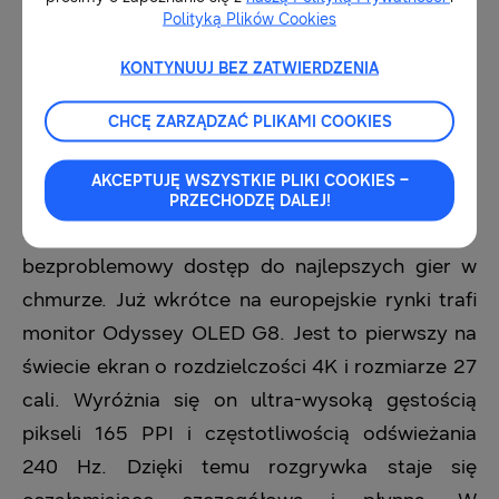
Polityką Plików Cookies
aktualizowane przez 7 lat.
KONTYNUUJ BEZ ZATWIERDZENIA
Samsung na nowo definiuje gry innowacjami
CHCĘ ZARZĄDZAĆ PLIKAMI COOKIES
opartymi na AI – od Automatycznego Trybu Gry
AI, który samoczynnie wykrywa typy gier i
AKCEPTUJĘ WSZYSTKIE PLIKI COOKIES –
dostosowuje ustawienia dla każdej z nich, po
PRZECHODZĘ DALEJ!
Samsung Gaming Hub oferujący
bezproblemowy dostęp do najlepszych gier w
chmurze. Już wkrótce na europejskie rynki trafi
monitor Odyssey OLED G8. Jest to pierwszy na
świecie ekran o rozdzielczości 4K i rozmiarze 27
cali. Wyróżnia się on ultra-wysoką gęstością
pikseli 165 PPI i częstotliwością odświeżania
240 Hz. Dzięki temu rozgrywka staje się