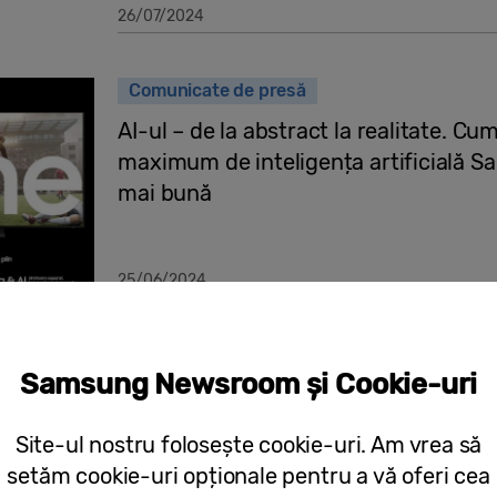
26/07/2024
Comunicate de presă
AI-ul – de la abstract la realitate. Cu
maximum de inteligența artificială S
mai bună
25/06/2024
Comunicate de presă
Samsung Newsroom și Cookie-uri
Samsung România și BMW redefinesc 
AI
Site-ul nostru folosește cookie-uri. Am vrea să
setăm cookie-uri opționale pentru a vă oferi cea