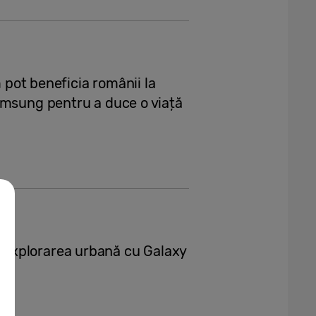
m pot beneficia românii la
amsung pentru a duce o viață
explorarea urbană cu Galaxy