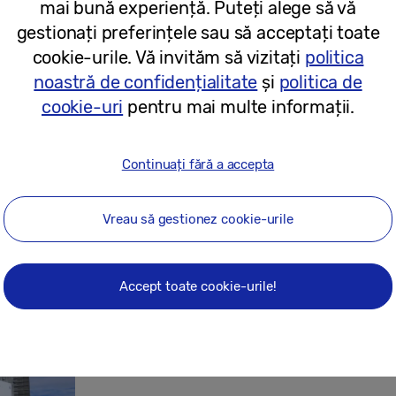
mai bună experiență. Puteți alege să vă
gestionați preferințele sau să acceptați toate
24/05/2024
cookie-urile. Vă invităm să vizitați
politica
noastră de confidențialitate
și
politica de
Comunicate de presă
cookie-uri
pentru mai multe informații.
Samsung și Intel: Un nou prag în inovaț
și noii generații vRAN
Continuați fără a accepta
Vreau să gestionez cookie-urile
29/02/2024
Accept toate cookie-urile!
Comunicate de presă
Samsung prezintă viziunea Galaxy AI 
celor mai recente produse și servicii