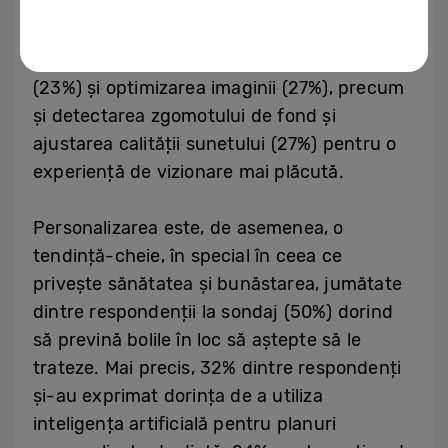
lucru este reflectat de rezultatele
sondajului, care arată că cele mai dorite
funcții AI includ traducerea în timp real
(23%) și optimizarea imaginii (27%), precum
și detectarea zgomotului de fond și
ajustarea calității sunetului (27%) pentru o
experiență de vizionare mai plăcută.
Personalizarea este, de asemenea, o
tendință-cheie, în special în ceea ce
privește sănătatea și bunăstarea, jumătate
dintre respondenții la sondaj (50%) dorind
să prevină bolile în loc să aștepte să le
trateze. Mai precis, 32% dintre respondenți
și-au exprimat dorința de a utiliza
inteligența artificială pentru planuri