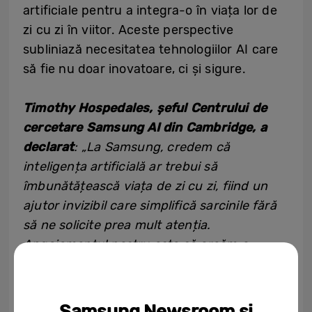
artificiale pentru a integra-o în viața lor de
zi cu zi în viitor. Aceste perspective
subliniază necesitatea tehnologiilor AI care
să fie nu doar inovatoare, ci și sigure.
Timothy Hospedales, șeful Centrului de
cercetare Samsung AI din Cambridge, a
declarat
: „La Samsung, credem că
inteligența artificială ar trebui să
îmbunătățească viața de zi cu zi, fiind un
ajutor invizibil care simplifică sarcinile fără
să ne solicite prea mult atenția.
Angajamentul nostru este să creăm o
tehnologie intuitivă și puternică, care să se
integreze perfect în rutina consumatorilor și
să le permită să se concentreze pe ceea ce
Samsung Newsroom și