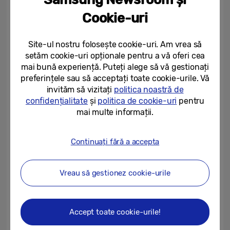
contează cu adevărat”.
Cookie-uri
Site-ul nostru folosește cookie-uri. Am vrea să
AI pentru prioritizarea pasiunilor
setăm cookie-uri opționale pentru a vă oferi cea
mai bună experiență. Puteți alege să vă gestionați
Aproximativ două treimi (66%) dintre
preferințele sau să acceptați toate cookie-urile. Vă
europeni își doresc mai mult timp liber
invităm să vizitați
politica noastră de
confidențialitate
și
politica de cookie-uri
pentru
pentru a se dedica pasiunilor. 37% cred că
mai multe informații.
inteligența artificială îi poate ajuta să își
organizeze mai bine timpul, iar 41% se
Continuați fără a accepta
așteaptă ca aceasta să le stimuleze
creativitatea.
Vreau să gestionez cookie-urile
Consumatorii își doresc să îmbunătățească
activitățile preferate, cum ar fi călătoriile,
Accept toate cookie-urile!
jocurile și vizionarea programelor TV. Acest