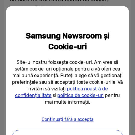
precizează Tiberiu Dobre pentru wall-
street.ro.
Acesta aduce în discuție un studiu realizat
Samsung Newsroom și
în rândul tinerilor din categoria Generației Z,
Cookie-uri
în Statele Unite, care arată că 40% dintre
aceștia folosesc aceeași parolă pentru mai
Site-ul nostru folosește cookie-uri. Am vrea să
multe conturi, ceea ce este îngrijorător
setăm cookie-uri opționale pentru a vă oferi cea
pentru că astfel sunt vulnerabili în fața
mai bună experiență. Puteți alege să vă gestionați
preferințele sau să acceptați toate cookie-urile. Vă
tentativelor de atac cibernetic sau fishing.
invităm să vizitați
politica noastră de
confidențialitate
și
politica de cookie-uri
pentru
„Același studiu arată că doar 39% dintre
mai multe informații.
utilizatori șterg din telefon, de exemplu,
fotografiile care conțin informații private
Continuați fără a accepta
sensibile – așa cum sunt datele de pe card,
de exemplu. Dacă adăugăm la lista acestor