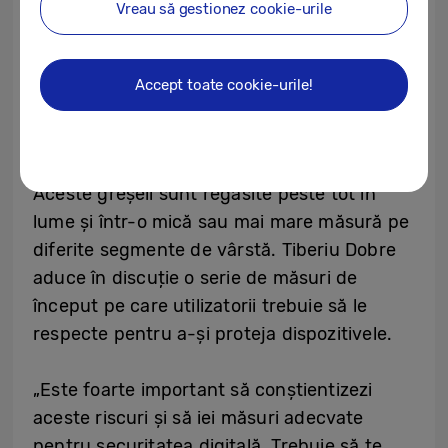
Vreau să gestionez cookie-urile
greșeli și trimiterea de documente
necriptate sau personalizarea setărilor
aplicațiilor, riscul de a deveni victima unui
Accept toate cookie-urile!
furt de date crește considerabil”, adaugă
Tiberiu Dobre.
Aceste greșeli sunt regăsite peste tot în
lume și într-o mică sau mai mare măsură pe
diferite segmente de vârstă. Tiberiu Dobre
aduce în discuție o serie de măsuri de
început pe care utilizatorii trebuie să le
respecte pentru a-și proteja dispozitivele.
„Este foarte important să conștientizezi
aceste riscuri și să iei măsuri adecvate
pentru securitatea digitală. Trebuie să te