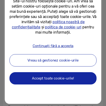
Site-ul nostru folosește cookie-uri. Am vrea să
plus, am continuat să identificăm modalități
setăm cookie-uri opționale pentru a vă oferi cea
de a contribui la crearea unui viitor mai
mai bună experiență. Puteți alege să vă gestionați
durabil prin dezvoltarea de produse durabile
preferințele sau să acceptați toate cookie-urile. Vă
și echipate cu tehnologii inovatoare.
invităm să vizitați
politica noastră de
confidențialitate
și
politica de cookie-uri
pentru
mai multe informații.
De când am anunțat noua noastră strategie
de mediu în septembrie, am subliniat modul
Continuați fără a accepta
în care intenționăm să contribuim la
depășirea crizei climatice prin tehnologiile
Vreau să gestionez cookie-urile
noastre inovatoare, inclusiv semiconductori
de putere ultra-scăzută și produse de
economisire a energiei. Tot cu această
Accept toate cookie-urile!
ocazie am anunțat și obiectivul nostru de a
atinge emisii nete de carbon zero până în
2050.